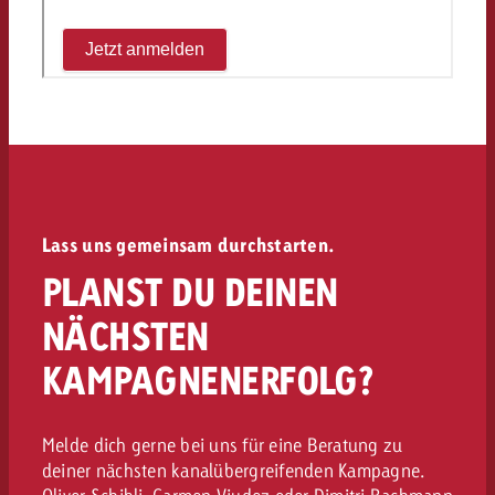
kostet.
Offerte anfordern
Du kennst die Eckpunkte dein
Kampagne und willst wissen, 
kostet.
Offerte anfordern
Offerte anfordern
Lass uns gemeinsam durchstarten.
PLANST DU DEINEN
NÄCHSTEN
KAMPAGNENERFOLG?
Melde dich gerne bei uns für eine Beratung zu
deiner nächsten kanalübergreifenden Kampagne.