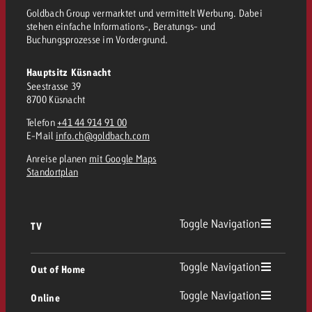
Goldbach Group vermarktet und vermittelt Werbung. Dabei
stehen einfache Informations-, Beratungs- und
Buchungsprozesse im Vordergrund.
Hauptsitz Küsnacht
Seestrasse 39
8700 Küsnacht
Telefon
+41 44 914 91 00
E-Mail
info.ch@goldbach.com
Anreise planen
mit Google Maps
Standortplan
Toggle Navigation
TV
TV Übersicht
Toggle Navigation
Out of Home
Toggle Navigation
Online
Out of Home Übersicht
Lineares TV