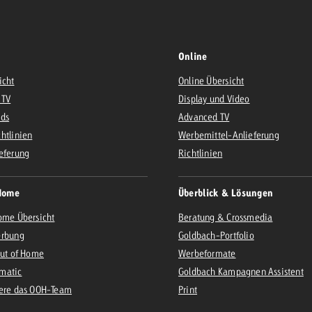
Online
icht
Online Übersicht
 TV
Display und Video
Ads
Advanced TV
htlinien
Werbemittel-Anlieferung
eferung
Richtlinien
Home
Überblick & Lösungen
ome Übersicht
Beratung & Crossmedia
erbung
Goldbach-Portfolio
Out of Home
Werbeformate
matic
Goldbach Kampagnen Assistent
iere das OOH-Team
Print