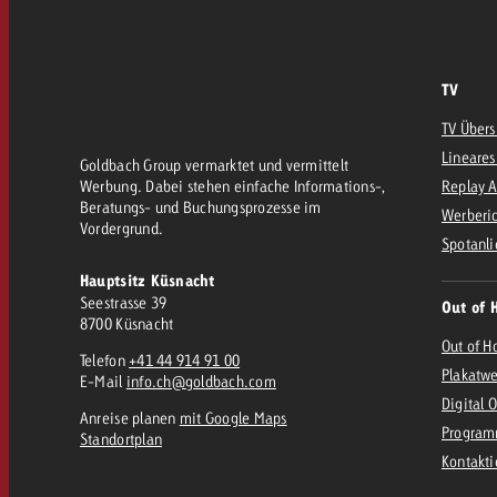
Rechtliches
Kontakt
TV
TV Übers
Lineares
Goldbach Group vermarktet und vermittelt
Werbung. Dabei stehen einfache Informations-,
Replay 
Beratungs- und Buchungsprozesse im
Werberic
Vordergrund.
Spotanli
Hauptsitz Küsnacht
Seestrasse 39
Out of 
8700 Küsnacht
Out of H
Telefon
+41 44 914 91 00
Plakatw
E-Mail
info.ch@goldbach.com
Digital 
Anreise planen
mit Google Maps
Program
Standortplan
Kontakt