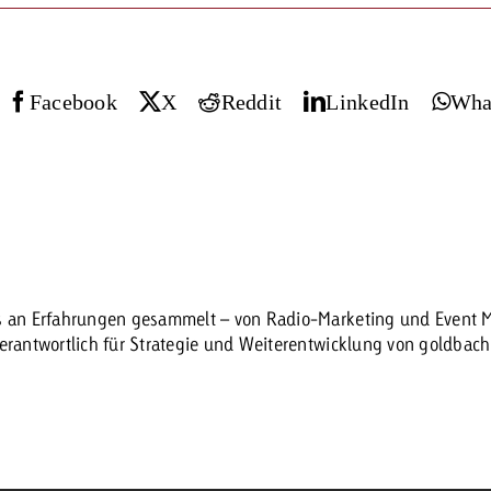
Zum Beitrag
Offerte anfor
Facebook
X
Reddit
LinkedIn
Wha
d Impact
Zum Beitrag
Zum Beitrag
es an Erfahrungen gesammelt – von Radio-Marketing und Event Ma
Zum Beitrag
verantwortlich für Strategie und Weiterentwicklung von goldbac
 Swiss Ad Impact
Werbewirkung messen mit Swiss Ad Impact
Zum Be