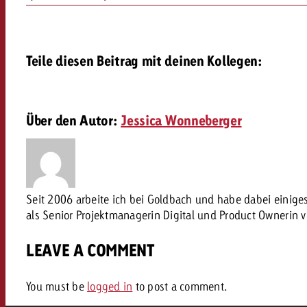
AQ
Audio
messen mit Swiss Ad Impact
Teile diesen Beitrag mit deinen Kollegen:
Werbewirkung messen mit Swiss Ad Impact
Werbewirkung messen mit Swiss A
Online
Über den Autor:
Jessica Wonneberger
Content
Crossmedia Award
Seit 2006 arbeite ich bei Goldbach und habe dabei einig
erbewirkung messen mit Swiss Ad Impact
als Senior Projektmanagerin Digital und Product Ownerin 
Aktuelles
Werbewirkung messen mit
LEAVE A COMMENT
Über uns
You must be
logged in
to post a comment.