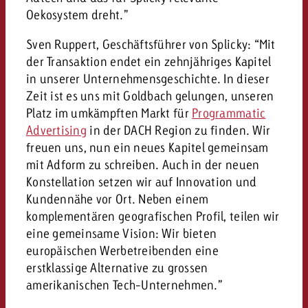
kostet.
Oekosystem dreht.”
Offerte anfordern
Du kennst die Eckpunkte dein
Kampagne und willst wissen, 
Sven Ruppert, Geschäftsführer von Splicky: “Mit
kostet.
der Transaktion endet ein zehnjähriges Kapitel
in unserer Unternehmensgeschichte. In dieser
Offerte anfordern
Zeit ist es uns mit Goldbach gelungen, unseren
Platz im umkämpften Markt für
Programmatic
Offerte anfordern
Advertising
in der DACH Region zu finden. Wir
freuen uns, nun ein neues Kapitel gemeinsam
mit Adform zu schreiben. Auch in der neuen
Konstellation setzen wir auf Innovation und
Kundennähe vor Ort. Neben einem
komplementären geografischen Profil, teilen wir
eine gemeinsame Vision: Wir bieten
europäischen Werbetreibenden eine
erstklassige Alternative zu grossen
amerikanischen Tech-Unternehmen.”