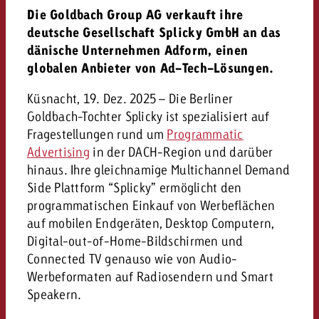
«Pro Plakat» macht deutlich, da
Screenforce Schweiz Studie 20
Out of Hom
Interview mit Steve Krebser übe
Die Goldbach Group AG verkauft ihre
GOLDBACH NEWS
GOLDBACH NEWS
Werbeverbote auf breite Ablehn
entlang des gesamten Sales 
Werbewirkung messen mit Swiss
Audio Network
deutsche Gesellschaft Splicky GmbH an das
GVN-Studie 2026: Goldbach Vi
Screenforce Schweiz Studie 2026: 
dänische Unternehmen Adform, einen
Audio
ONLINE NEWS
stärkt die kanalübergreifende
globalen Anbieter von Ad-Tech-Lösungen.
entlang des gesamten Sales Funn
Bewegtbildreichweite
GVN-Studie 2026: Goldbach Vid
Küsnacht, 19. Dez. 2025 – Die Berliner
Online
stärkt die kanalübergreifende
Goldbach-Tochter Splicky ist spezialisiert auf
Bewegtbildreichweite
Fragestellungen rund um
Programmatic
Content
Advertising
in der DACH-Region und darüber
hinaus. Ihre gleichnamige Multichannel Demand
Side Plattform “Splicky” ermöglicht den
Crossmedia
programmatischen Einkauf von Werbeflächen
auf mobilen Endgeräten, Desktop Computern,
Zum Beitrag
Digital-out-of-Home-Bildschirmen und
Aktuelles
Zum Beitrag
Zum Beitrag
Connected TV genauso wie von Audio-
Möchtest du mehr zu OOH-W
Werbeformaten auf Radiosendern und Smart
Möchtest du mehr zu Audiow
Über uns
Möchtest du eine Werbekampa
erfahren und brauchst Berat
Speakern.
erfahren und brauchst Berat
und brauchst Beratung?