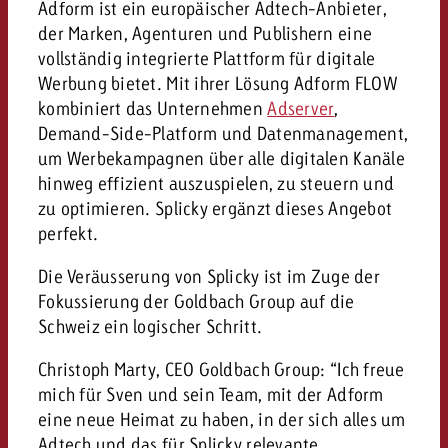
Adform ist ein europäischer Adtech-Anbieter,
Rechtliches
der Marken, Agenturen und Publishern eine
Kontaktiere uns
vollständig integrierte Plattform für digitale
Kontaktiere uns
Kontaktiere uns
Werbung bietet. Mit ihrer Lösung Adform FLOW
Zum Beitrag
Kontakt
kombiniert das Unternehmen
Adserver
,
Du kennst die Eckpunkte dein
Demand-Side-Platform und Datenmanagement,
Möchtest du mehr zu TV-W
Du kennst die Eckpunkte dei
Du kennst die Eckpunkte deine
Kampagne und willst wissen,
um Werbekampagnen über alle digitalen Kanäle
erfahren und brauchst Bera
Kampagne und willst wissen,
Kampagne und willst wissen, w
kostet.
Zum Beitrag
hinweg effizient auszuspielen, zu steuern und
kostet.
kostet.
zu optimieren. Splicky ergänzt dieses Angebot
Möchtest du mehr über Goldb
perfekt.
Zum Beitrag
und brauchst Beratung?
Kontaktiere uns
Offerte anfordern
Die Veräusserung von Splicky ist im Zuge der
Offerte anfordern
Möchtest du mehr zu Online
Offerte anfordern
Fokussierung der Goldbach Group auf die
erfahren und brauchst Beratu
Schweiz ein logischer Schritt.
Du kennst die Eckpunkte de
Kontaktiere uns
Kampagne und willst wissen
Christoph Marty, CEO Goldbach Group: “Ich freue
kostet.
mich für Sven und sein Team, mit der Adform
Kontaktiere uns
eine neue Heimat zu haben, in der sich alles um
Du kennst die Eckpunkte dein
Kampagne und willst wissen,
Adtech und das für Splicky relevante