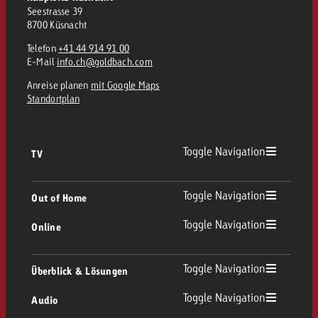
Seestrasse 39
8700 Küsnacht
Telefon
+41 44 914 91 00
E-Mail
info.ch@goldbach.com
Anreise planen
mit Google Maps
Standortplan
Toggle Navigation
TV
TV Übersicht
Toggle Navigation
Out of Home
Toggle Navigation
Online
Out of Home Übersicht
Lineares TV
Online Übersicht
Toggle Navigation
Überblick & Lösungen
Plakatwerbung
Replay Ads
Toggle Navigation
Audio
Beratung & Crossmedia
Display und Video