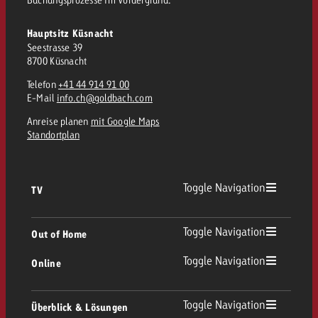
Hauptsitz Küsnacht
Seestrasse 39
8700 Küsnacht
Telefon
+41 44 914 91 00
E-Mail
info.ch@goldbach.com
Anreise planen
mit Google Maps
Standortplan
Toggle Navigation
TV
TV Übersicht
Toggle Navigation
Out of Home
Toggle Navigation
Online
Out of Home Übersicht
Lineares TV
Online Übersicht
Toggle Navigation
Überblick & Lösungen
Plakatwerbung