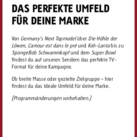
«Pro Plakat» macht deutlich, da
Screenforce Schweiz Studie 20
Out of Hom
DAS PERFEKTE UMFELD
Interview mit Steve Krebser übe
GOLDBACH NEWS
GOLDBACH NEWS
Werbeverbote auf breite Ablehn
entlang des gesamten Sales 
Werbewirkung messen mit Swiss
Audio Network
FÜR DEINE MARKE
GVN-Studie 2026: Goldbach Vi
Screenforce Schweiz Studie 2026: 
Audio
ONLINE NEWS
stärkt die kanalübergreifende
entlang des gesamten Sales Funn
Bewegtbildreichweite
Von
Germany’s Next Topmodel
über
Die Höhle der
GVN-Studie 2026: Goldbach Vid
Online
Löwen, L’amour est dans le pré
und
Koh-Lanta
bis zu
stärkt die kanalübergreifende
SpongeBob Schwammkopf
und dem
Super Bowl
Bewegtbildreichweite
findest du auf unseren Sendern das perfekte TV-
Content
Format für deine Kampagne.
Ob breite Masse oder gezielte Zielgruppe –
hier
Crossmedia
findest du das ideale Umfeld f
ür deine Marke.
(Programmänderungen vorbehalten.)
Zum Beitrag
Aktuelles
Zum Beitrag
Zum Beitrag
Möchtest du mehr zu OOH-W
Möchtest du mehr zu Audiow
Über uns
Möchtest du eine Werbekampa
erfahren und brauchst Berat
erfahren und brauchst Berat
und brauchst Beratung?