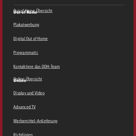
Out of Home Übersicht
Out of Home
Plakatwerbung
Digital Out of Home
Programmatic
Kontaktiere das OOH-Team
Online Übersicht
Online
Display und Video
Advanced TV
Werbemittel-Anlieferung
Richtlinien