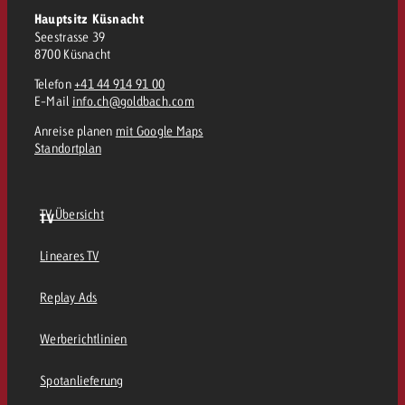
Hauptsitz Küsnacht
Seestrasse 39
8700 Küsnacht
Telefon
+41 44 914 91 00
E-Mail
info.ch@goldbach.com
Anreise planen
mit Google Maps
Standortplan
TV Übersicht
TV
Lineares TV
Replay Ads
Werberichtlinien
Spotanlieferung