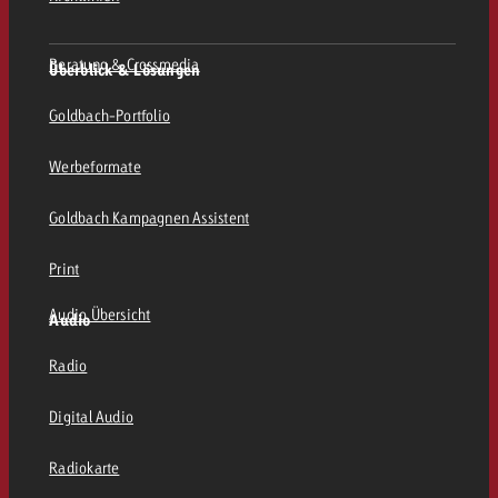
Beratung & Crossmedia
Überblick & Lösungen
Goldbach-Portfolio
Werbeformate
Goldbach Kampagnen Assistent
Print
Audio Übersicht
Audio
Radio
Digital Audio
Radiokarte