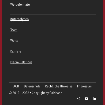
Werbeformate
Unternehmen
Über uns
Team
Werte
Karriere
Media Relations
AGB
Datenschutz
Rechtliche Hinweise
Impressum
© 2012 - 2026 • Copyright by Goldbach