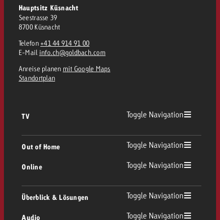
Hauptsitz Küsnacht
Seestrasse 39
8700 Küsnacht
Telefon
+41 44 914 91 00
E-Mail
info.ch@goldbach.com
Anreise planen
mit Google Maps
Standortplan
Toggle Navigation
TV
TV Übersicht
Toggle Navigation
Out of Home
Toggle Navigation
Online
Out of Home Übersicht
Lineares TV
Online Übersicht
Toggle Navigation
Überblick & Lösungen
Plakatwerbung
Replay Ads
Toggle Navigation
Audio