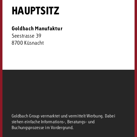
kostet.
HAUPTSITZ
Offerte anfordern
Du kennst die Eckpunkte dein
Kampagne und willst wissen, 
kostet.
Goldbach Manufaktur
Offerte anfordern
Seestrasse 39
8700 Küsnacht
Offerte anfordern
Goldbach Group vermarktet und vermittelt Werbung. Dabei
stehen einfache Informations-, Beratungs- und
Buchungsprozesse im Vordergrund.