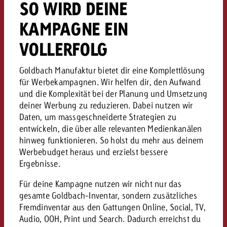
SO WIRD DEINE
kostet.
Offerte anfordern
Du kennst die Eckpunkte dein
KAMPAGNE EIN
Kampagne und willst wissen, 
kostet.
VOLLERFOLG
Offerte anfordern
Goldbach Manufaktur bietet dir eine Komplettlösung
für Werbekampagnen. Wir helfen dir, den Aufwand
Offerte anfordern
und die Komplexität bei der Planung und Umsetzung
deiner Werbung zu reduzieren. Dabei nutzen wir
Daten, um massgeschneiderte Strategien zu
entwickeln, die über alle relevanten Medienkanälen
hinweg funktionieren. So holst du mehr aus deinem
Werbebudget heraus und erzielst bessere
Ergebnisse.
Für deine Kampagne nutzen wir nicht nur das
gesamte Goldbach-Inventar, sondern zusätzliches
Fremdinventar aus den Gattungen Online, Social, TV,
Audio, OOH, Print und Search. Dadurch erreichst du