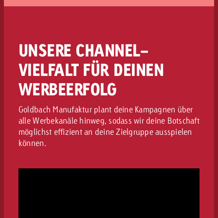
gemeinsam besprechen. So behältst du
jederzeit den Überblick, und wir können
Optimierungen sofort vornehmen. Dabei geht
es uns vor allem darum, deine vordefinierten
UNSERE CHANNEL-
Kommunikations- und Geschäftsziele zu
erreichen und nicht nur um reine
VIELFALT FÜR DEINEN
Medialeistungswerte.
WERBEERFOLG
Goldbach Manufaktur plant deine Kampagnen über
alle Werbekanäle hinweg, sodass wir deine Botschaft
möglichst effizient an deine Zielgruppe ausspielen
können.