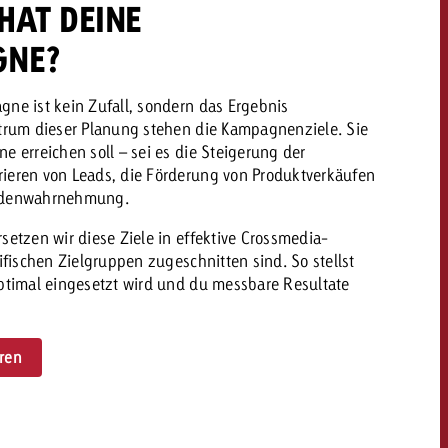
HAT DEINE
GNE?
dern
Offerte anfordern
Offerte anfordern
ne ist kein Zufall, sondern das Ergebnis
Du kennst die Eckpunkte
ntrum dieser Planung stehen die Kampagnenziele. Sie
deiner Kampagne und
Du kennst die Eckpunkte
e erreichen soll – sei es die Steigerung der
willst wissen, was es
deiner Kampagne und
ieren von Leads, die Förderung von Produktverkäufen
kostet.
willst wissen, was es
undenwahrnehmung.
kostet.
setzen wir diese Ziele in effektive Crossmedia-
ifischen Zielgruppen zugeschnitten sind. So stellst
ptimal eingesetzt wird und du messbare Resultate
Offerte anfordern
Offerte anfordern
itrag
Zum Beitrag
ren