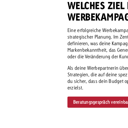
WELCHES ZIEL 
WERBEKAMPA
Zum Beitrag
Offerte anfor
d Impact
Zum Beitrag
Zum Beitrag
Eine erfolgreiche Werbekampag
strategischer Planung. Im Ze
definieren, was deine Kampagn
Markenbekanntheit, das Gener
oder die Veränderung der K
Als deine Werbepartnerin über
Strategien, die auf deine spez
du sicher, dass dein Budget o
Zum Beitrag
erzielst.
 Swiss Ad Impact
Werbewirkung messen mit Swiss Ad Impact
Zum Be
Beratungsgespräch vereinba