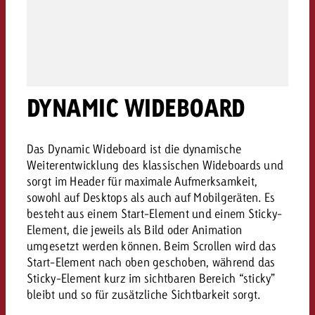
Rechtliches
Kontaktiere uns
Kontaktiere uns
Kontaktiere uns
Zum Beitrag
Kontakt
Du kennst die Eckpunkte dein
Möchtest du mehr zu TV-W
Du kennst die Eckpunkte dei
DYNAMIC WIDEBOARD
Du kennst die Eckpunkte deine
Kampagne und willst wissen,
erfahren und brauchst Bera
Kampagne und willst wissen,
Kampagne und willst wissen, w
kostet.
Zum Beitrag
kostet.
kostet.
Das Dynamic Wideboard ist die dynamische
Möchtest du mehr über Goldb
Weiterentwicklung des klassischen Wideboards und
Zum Beitrag
und brauchst Beratung?
Kontaktiere uns
sorgt im Header für maximale Aufmerksamkeit,
Offerte anfordern
sowohl auf Desktops als auch auf Mobilgeräten. Es
Offerte anfordern
Möchtest du mehr zu Online
Offerte anfordern
besteht aus einem Start-Element und einem Sticky-
erfahren und brauchst Beratu
Element, die jeweils als Bild oder Animation
Du kennst die Eckpunkte de
Kontaktiere uns
umgesetzt werden können. Beim Scrollen wird das
Kampagne und willst wissen
Start-Element nach oben geschoben, während das
kostet.
Sticky-Element kurz im sichtbaren Bereich “sticky”
Kontaktiere uns
bleibt und so für zusätzliche Sichtbarkeit sorgt.
Du kennst die Eckpunkte dein
Kampagne und willst wissen,