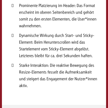
kostet.
Prominente Platzierung im Header: Das Format
Offerte anfordern
Du kennst die Eckpunkte dein
erscheint im oberen Seitenbereich und gehört
Kampagne und willst wissen, 
somit zu den ersten Elementen, die User*innen
kostet.
wahrnehmen.
Offerte anfordern
Dynamische Wirkung durch Start- und Sticky-
Element: Beim Herunterscrollen wird das
Offerte anfordern
Startelement vom Sticky-Element abgelöst.
Letzteres bleibt für ca. drei Sekunden haften.
Starke Interaktion: Die reaktive Bewegung des
Resize-Elements fesselt die Aufmerksamkeit
und steigert das Engagement der Nutzer*innen
aktiv.