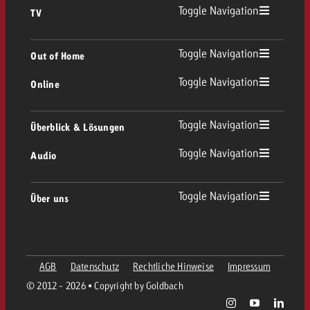
Toggle Navigation
TV
TV Übersicht
Toggle Navigation
Out of Home
Toggle Navigation
Online
Out of Home Übersicht
Lineares TV
Online Übersicht
Toggle Navigation
Überblick & Lösungen
Plakatwerbung
Replay Ads
Toggle Navigation
Audio
Beratung & Crossmedia
Display und Video
Digital Out of Home
Werberichtlinien
Audio Übersicht
Toggle Navigation
Über uns
Goldbach-Portfolio
Advanced TV
Programmatic
Spotanlieferung
Unternehmen
Radio
Werbeformate
Werbemittel-Anlieferung
AGB
Datenschutz
Rechtliche Hinweise
Impressum
Kontaktiere das OOH-Team
Team
Digital Audio
© 2012 - 2026 • Copyright by Goldbach
Goldbach Kampagnen Assistent
Richtlinien