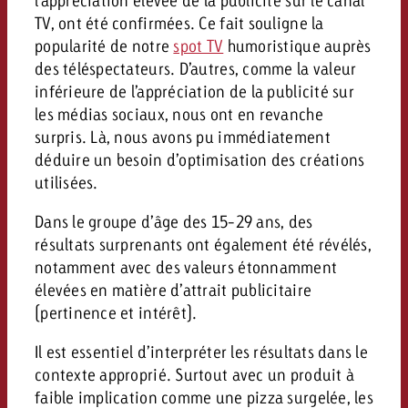
Vous connaissez les grandes l
Vous connaissez les grandes l
TV, ont été confirmées. Ce fait souligne la
votre campagne et souhaitez s
votre campagne et souhaitez s
popularité de notre
spot TV
humoristique auprès
Demander une offre
combien cela coûte.
combien cela coûte.
des téléspectateurs. D’autres, comme la valeur
inférieure de l’appréciation de la publicité sur
les médias sociaux, nous ont en revanche
surpris. Là, nous avons pu immédiatement
Demander une offre
Demander une offre
déduire un besoin d’optimisation des créations
utilisées.
Dans le groupe d’âge des 15-29 ans, des
résultats surprenants ont également été révélés,
notamment avec des valeurs étonnamment
élevées en matière d’attrait publicitaire
(pertinence et intérêt).
Il est essentiel d’interpréter les résultats dans le
contexte approprié. Surtout avec un produit à
faible implication comme une pizza surgelée, les