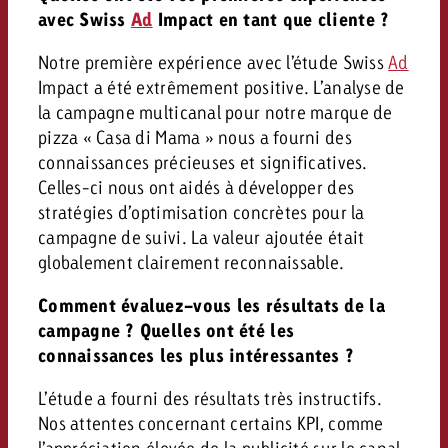
conseils ?
avec Swiss
Ad
Impact en tant que cliente ?
Juridique
Notre première expérience avec l’étude Swiss
Ad
Contactez-nous
Impact a été extrêmement positive. L’analyse de
Contactez-nous
Contactez-nous
Voir l’article
la campagne multicanal pour notre marque de
Contact
pizza « Casa di Mama » nous a fourni des
Vous connaissez les grandes 
Souhaitez-vous en savoir plu
connaissances précieuses et significatives.
Vous connaissez les grandes li
Vous connaissez les grandes 
votre campagne et souhaitez 
publicité TV et avez-vous b
Celles-ci nous ont aidés à développer des
votre campagne et souhaitez sa
votre campagne et souhaitez 
combien cela coûte.
Lire l’article
Lire l’article
conseils ?
stratégies d’optimisation concrètes pour la
combien cela coûte.
combien cela coûte.
campagne de suivi. La valeur ajoutée était
Souhaitez-vous en savoir plus
Souhaitez-vous en savoir plus 
globalement clairement reconnaissable.
Goldbach et avez-vous besoin 
publicité Online et avez-vous
Demander une offre
Contactez-nous
?
conseils ?
Comment évaluez-vous les résultats de la
Demander une offre
Demander une offre
campagne ? Quelles ont été les
connaissances les plus intéressantes ?
Vous connaissez les grandes
L’étude a fourni des résultats très instructifs.
Contactez-nous
Contactez-nous
votre campagne et souhaitez
Nos attentes concernant certains KPI, comme
combien cela coûte.
l’appréciation élevée de la publicité sur le canal