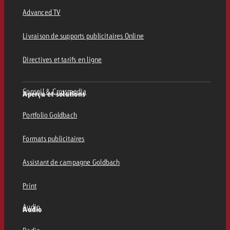
Advanced TV
Livraison de supports publicitaires Online
Directives et tarifs en ligne
Conseil & Crossmedia
Aperçu et solutions
Portfolio Goldbach
Formats publicitaires
Assistant de campagne Goldbach
Print
Audio
Audio