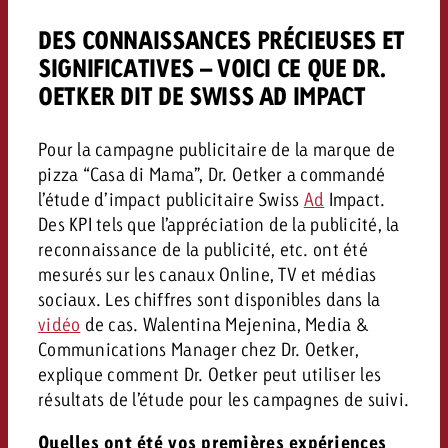
Mesurer l’impact publicitaire av
Mesurer l’impact publicitaire av
Interview avec Steve Krebser au
ACTUALITÉS GOLDBACH
interdictions publicitaires se he
Impact
Impact
Une portée mesurable garantit
DES CONNAISSANCES PRÉCIEUSES ET
Swiss Audio Network
Out of Hom
large rejet
planification – l’impact fait la
Le Goldbach Video Network renfor
SIGNIFICATIVES – VOICI CE QUE DR.
ACTUALITÉS GOLDBACH
ACTUALITÉS ONLINE
portée cross-canal de la vidéo
OETKER DIT DE SWISS AD IMPACT
Audio
Le Goldbach Video Network renfo
Le Goldbach Video Network renf
Pour la campagne publicitaire de la marque de
portée cross-canal de la vidéo
portée cross-canal de la vidéo
Online
pizza “Casa di Mama”, Dr. Oetker a commandé
l’étude d’impact publicitaire Swiss
Ad
Impact.
Des KPI tels que l’appréciation de la publicité, la
Contenu
reconnaissance de la publicité, etc. ont été
mesurés sur les canaux Online, TV et médias
sociaux. Les chiffres sont disponibles dans la
Goldbach C
vidéo
de cas. Walentina Mejenina, Media &
Lire l’article
Communications Manager chez Dr. Oetker,
Zum Beitrag
Lire l’article
Actualités
explique comment Dr. Oetker peut utiliser les
Vous souhaitez en savoir plus 
Souhaitez-vous planifier une 
résultats de l’étude pour les campagnes de suivi.
Souhaitez-vous en savoir plus
publicité audio et avez besoi
publicitaire et avez-vous besoi
publicité OOH et avez-vous b
?
À propos de
Quelles ont été vos premières expériences
conseils ?