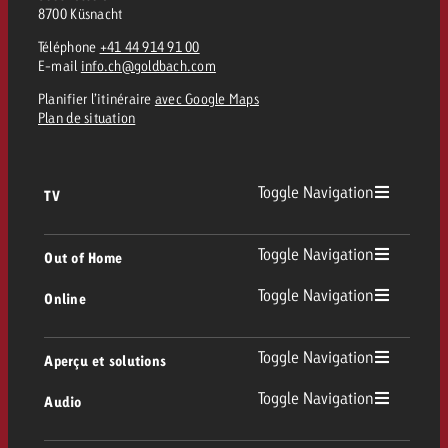
8700 Küsnacht
Téléphone
+41 44 914 91 00
E-mail
info.ch@goldbach.com
Planifier l’itinéraire
avec Google Maps
Plan de situation
Toggle Navigation
TV
TV
Toggle Navigation
Out of Home
Toggle Navigation
Online
Out of Home
TV linéaire
Online
Toggle Navigation
Aperçu et solutions
Affichage
Replay Ads
Toggle Navigation
Audio
Conseil & Crossmedia
Display et Vidéo
Digital Out of Home
Directives publicitaires TV