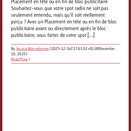
Placement en tête ou en fin de bloc publicitaire
Vous connaissez les grandes l
Vous connaissez les grandes l
Souhaitez-vous que votre spot radio ne soit pas
votre campagne et souhaitez s
votre campagne et souhaitez s
seulement entendu, mais qu'il soit réellement
Demander une offre
combien cela coûte.
combien cela coûte.
perçu ? Avec un Placement en tête ou en fin de bloc
publicitaire avant ou directement après le bloc
publicitaire, vous faites de votre spot [...]
Demander une offre
Demander une offre
By
Jessica Wonneberger
|
2025-12-16T17:01:51+01:00
December
10, 2025
|
Read More