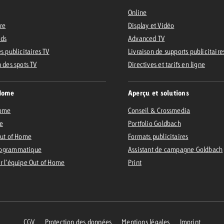
Online
ire
Display et Vidéo
Ads
Advanced TV
s publicitaires TV
Livraison de supports publicitaire
n des spots TV
Directives et tarifs en ligne
Home
Aperçu et solutions
Home
Conseil & Crossmedia
e
Portfolio Goldbach
Out of Home
Formats publicitaires
ogrammatique
Assistant de campagne Goldbach
r l’équipe Out of Home
Print
CGV
Protection des données
Mentions légales
Imprint