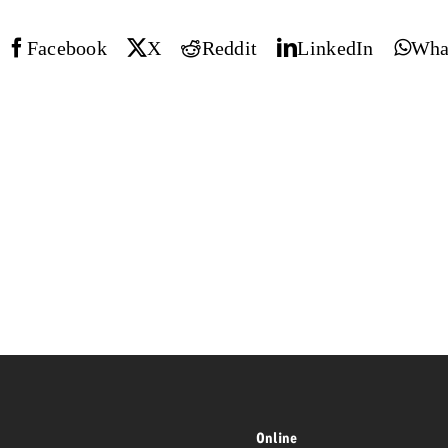
Facebook
X
Reddit
LinkedIn
Wha
 Beitrag
Lire l’article
Demander une offre
d Impact
Lire l’article
Vous con
grandes 
campagn
savoir c
ard
 Swiss Ad Impact
Lire l’article
Demande
Voir l’article
esurer l’impact publicitaire avec Swiss Ad Impact
Online