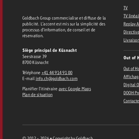
Juridique
TV
TV linéa
Goldbach Group commercialise et diffuse de la
Contact
publicité. L’accent est mis sur la simplicité des
Replay 
processus d’information, de conseil et de
Directive
réservation.
Livraiso
Siège principal de Küsnacht
Seestrasse 39
Out of 
8700 Küsnacht
Out of 
Téléphone
+41 44 914 91 00
Affichag
E-mail
info.ch@goldbach.com
Digital 
Planifier l’itinéraire
avec Google Maps
DOOH Pr
Plan de situation
Contacte
© 2012 - 2026 • Copyright by Goldbach