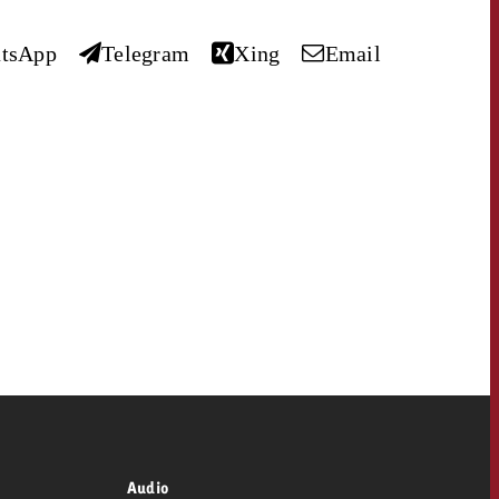
savoir combien cela coûte.
tsApp
Telegram
Xing
Email
Demander une offre
Demander une offre
Vous connaissez les
grandes lignes de votre
naissez les
campagne et souhaitez
lignes de votre
savoir combien cela coûte.
e et souhaitez
ombien cela coûte.
OFFRE
Demander une offre
CONTACT
r une offre
Lire l’article
NEWSLETTER
Audio