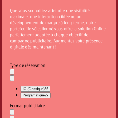
Que vous souhaitiez atteindre une visibilité
maximale, une interaction ciblée ou un
développement de marque à long terme, notre
portefeuille sélectionné vous offre la solution Online
parfaitement adaptée à chaque objectif de
campagne publicitaire. Augmentez votre présence
digitale dès maintenant !
Type de réservation
Effacer
la
Ouvrir
sélection
le
IO (Classique)
35
menu
déroulant
Programatique
27
Format publicitaire
Effacer