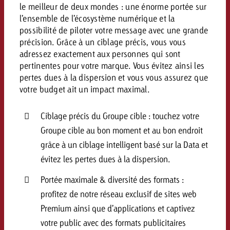
le meilleur de deux mondes : une énorme portée sur
Vous connaissez les grandes l
Vous connaissez les grandes l
l’ensemble de l’écosystème numérique et la
votre campagne et souhaitez s
votre campagne et souhaitez s
possibilité de piloter votre message avec une grande
Demander une offre
combien cela coûte.
combien cela coûte.
précision. Grâce à un ciblage précis, vous vous
adressez exactement aux personnes qui sont
pertinentes pour votre marque. Vous évitez ainsi les
pertes dues à la dispersion et vous vous assurez que
Demander une offre
Demander une offre
votre budget ait un impact maximal.
Ciblage précis du Groupe cible : touchez votre
Groupe cible au bon moment et au bon endroit
grâce à un ciblage intelligent basé sur la Data et
évitez les pertes dues à la dispersion.
Portée maximale & diversité des formats :
profitez de notre réseau exclusif de sites web
Premium ainsi que d’applications et captivez
votre public avec des formats publicitaires