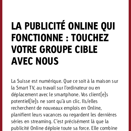
conseils ?
Juridique
LA PUBLICITÉ ONLINE QUI
Contactez-nous
Contactez-nous
Contactez-nous
Voir l’article
FONCTIONNE : TOUCHEZ
Contact
VOTRE GROUPE CIBLE
Vous connaissez les grandes 
Souhaitez-vous en savoir plu
Vous connaissez les grandes li
Vous connaissez les grandes 
votre campagne et souhaitez 
publicité TV et avez-vous b
votre campagne et souhaitez sa
votre campagne et souhaitez 
AVEC NOUS
combien cela coûte.
conseils ?
Lire l’article
Lire l’article
combien cela coûte.
combien cela coûte.
Souhaitez-vous en savoir plus
Souhaitez-vous en savoir plus 
La Suisse est numérique. Que ce soit à la maison sur
Goldbach et avez-vous besoin 
publicité Online et avez-vous
la Smart TV, au travail sur l’ordinateur ou en
Demander une offre
Contactez-nous
?
conseils ?
Demander une offre
Demander une offre
déplacement avec le smartphone. Vos client(e)s
potentiel(le)s ne sont qu’à un clic. Ils/elles
recherchent de nouveaux emplois en Online,
Vous connaissez les grandes
planifient leurs vacances ou regardent les dernières
Contactez-nous
Contactez-nous
votre campagne et souhaitez
séries en streaming. C’est précisément là que la
combien cela coûte.
publicité Online déploie toute sa force. Elle combine