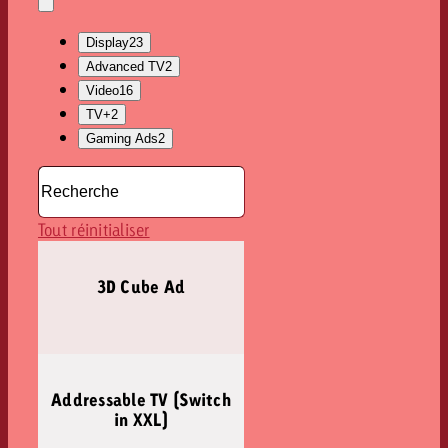
la
Ouvrir
sélection
le
Display
23
menu
déroulant
Advanced TV
2
Video
16
TV+
2
Gaming Ads
2
Tout réinitialiser
3D Cube Ad
Addressable TV (Switch
in XXL)