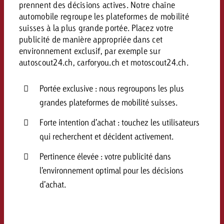
prennent des décisions actives. Notre chaîne
Vous connaissez les grandes l
Vous connaissez les grandes l
automobile regroupe les plateformes de mobilité
votre campagne et souhaitez s
votre campagne et souhaitez s
suisses à la plus grande portée. Placez votre
Demander une offre
combien cela coûte.
combien cela coûte.
publicité de manière appropriée dans cet
environnement exclusif, par exemple sur
autoscout24.ch, carforyou.ch et motoscout24.ch.
Demander une offre
Demander une offre
Portée exclusive : nous regroupons les plus
grandes plateformes de mobilité suisses.
Forte intention d’achat : touchez les utilisateurs
qui recherchent et décident activement.
Pertinence élevée : votre publicité dans
l’environnement optimal pour les décisions
d’achat.