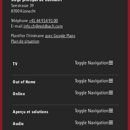
Seestrasse 39
8700 Küsnacht
Téléphone
+41 44 914 91 00
E-mail
info.ch@goldbach.com
Planifier l’itinéraire
avec Google Maps
Plan de situation
Toggle Navigation
TV
TV
Toggle Navigation
Out of Home
Toggle Navigation
Online
Out of Home
TV linéaire
Online
Toggle Navigation
Aperçu et solutions
Affichage
Replay Ads
Toggle Navigation
Audio
Conseil & Crossmedia
Display et Vidéo