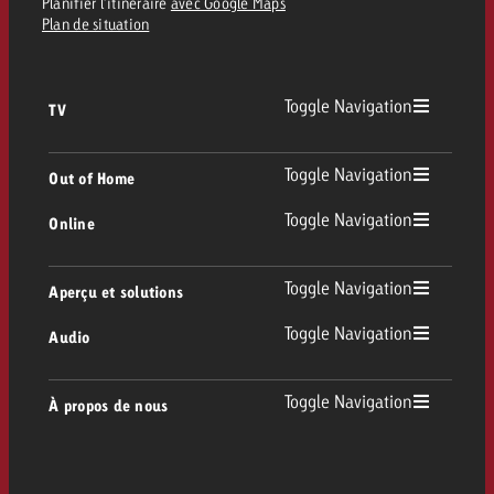
Planifier l’itinéraire
avec Google Maps
Plan de situation
Toggle Navigation
TV
TV
Toggle Navigation
Out of Home
Toggle Navigation
Online
Out of Home
TV linéaire
Online
Toggle Navigation
Aperçu et solutions
Affichage
Replay Ads
Toggle Navigation
Audio
Conseil & Crossmedia
Display et Vidéo
Digital Out of Home
Directives publicitaires TV
Audio
Toggle Navigation
À propos de nous
Portfolio Goldbach
Advanced TV
DOOH Programmatique
Livraison des spots TV
Entreprise
Radio
Formats publicitaires