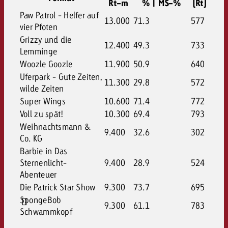
Rt-m
% | MS-%
(Rt)
Paw Patrol - Helfer auf
13.000
71.3
577
vier Pfoten
Grizzy und die
12.400
49.3
733
Lemminge
Woozle Goozle
11.900
50.9
640
Uferpark - Gute Zeiten,
11.300
29.8
572
wilde Zeiten
Super Wings
10.600
71.4
772
Voll zu spät!
10.300
69.4
793
Weihnachtsmann &
9.400
32.6
302
Co. KG
Barbie in Das
Sternenlicht-
9.400
28.9
524
Abenteuer
Die Patrick Star Show
9.300
73.7
695
SpongeBob
9.300
61.1
783
Schwammkopf