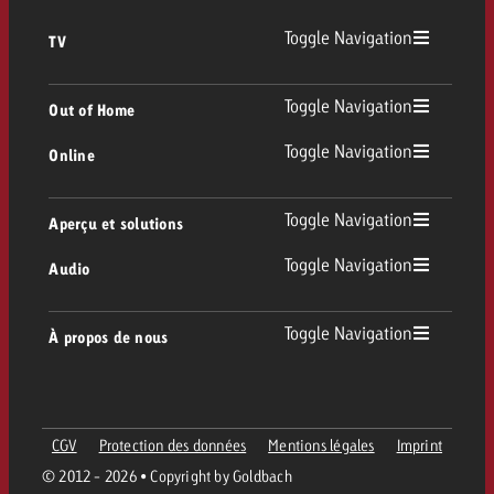
Toggle Navigation
TV
TV
Toggle Navigation
Out of Home
Toggle Navigation
Online
Out of Home
TV linéaire
Online
Toggle Navigation
Aperçu et solutions
Affichage
Replay Ads
Toggle Navigation
Audio
Conseil & Crossmedia
Display et Vidéo
Digital Out of Home
Directives publicitaires TV
Audio
Toggle Navigation
À propos de nous
Portfolio Goldbach
Advanced TV
DOOH Programmatique
Livraison des spots TV
Entreprise
Radio
Formats publicitaires
Livraison de supports publicitaires Online
CGV
Protection des données
Mentions légales
Imprint
Contacter l’équipe Out of Home
Équipe
Digital Audio
© 2012 - 2026 • Copyright by Goldbach