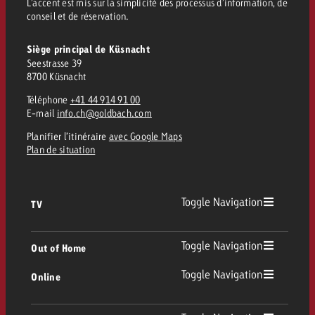
L’accent est mis sur la simplicité des processus d’information, de
conseil et de réservation.
Siège principal de Küsnacht
Seestrasse 39
8700 Küsnacht
Téléphone
+41 44 914 91 00
E-mail
info.ch@goldbach.com
Planifier l’itinéraire
avec Google Maps
Plan de situation
Toggle Navigation
TV
TV
Toggle Navigation
Out of Home
Toggle Navigation
Online
Out of Home
TV linéaire
Online