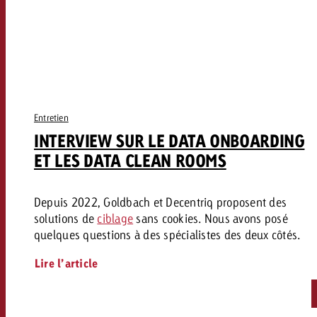
Vous connaissez les grandes l
Vous connaissez les grandes l
votre campagne et souhaitez s
votre campagne et souhaitez s
Demander une offre
combien cela coûte.
combien cela coûte.
Demander une offre
Demander une offre
Entretien
INTERVIEW SUR LE DATA ONBOARDING
ET LES DATA CLEAN ROOMS
Depuis 2022, Goldbach et Decentriq proposent des
solutions de
ciblage
sans cookies. Nous avons posé
quelques questions à des spécialistes des deux côtés.
Lire l’article