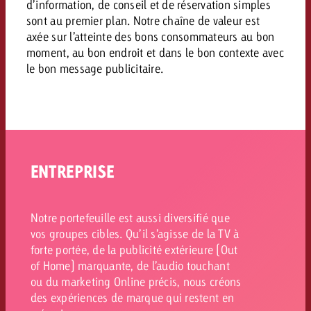
d’information, de conseil et de réservation simples
Vous connaissez les grandes l
Vous connaissez les grandes l
sont au premier plan. Notre chaîne de valeur est
votre campagne et souhaitez s
votre campagne et souhaitez s
axée sur l’atteinte des bons consommateurs au bon
Demander une offre
combien cela coûte.
combien cela coûte.
moment, au bon endroit et dans le bon contexte avec
le bon message publicitaire.
Demander une offre
Demander une offre
ENTREPRISE
Notre portefeuille est aussi diversifié que
vos groupes cibles. Qu’il s’agisse de la TV à
forte portée, de la publicité extérieure (Out
of Home) marquante, de l’audio touchant
ou du marketing Online précis, nous créons
des expériences de marque qui restent en