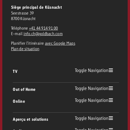
Siège principal de Küsnacht
Seestrasse 39
8700 Küsnacht
Téléphone
+41 44 914 91 00
E-mail
info.ch@goldbach.com
Planifier l’itinéraire
avec Google Maps
Plan de situation
Toggle Navigation
TV
TV
Toggle Navigation
Out of Home
Toggle Navigation
Online
Out of Home
TV linéaire
Online
Toggle Navigation
Aperçu et solutions
Affichage
Replay Ads
Toggle Navigation