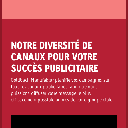
l’efficacité des coûts et de la performance de
durée de la campagne et que nous discutons
vos dépenses publicitaires.
ensemble des reportings. Ainsi, vous gardez à
tout moment une vue d’ensemble et nous
pouvons procéder immédiatement à des
optimisations. L’objectif principal est
d’atteindre vos objectifs de communication et
NOTRE DIVERSITÉ DE
commerciaux prédéfinis, et pas seulement les
valeurs pures de la performance média.
CANAUX POUR VOTRE
SUCCÈS PUBLICITAIRE
Goldbach Manufaktur planifie vos campagnes sur
tous les canaux publicitaires, afin que nous
puissions diffuser votre message le plus
efficacement possible auprès de votre groupe cible.