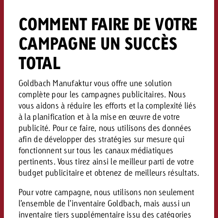
Vous connaissez les grandes l
Vous connaissez les grandes l
COMMENT FAIRE DE VOTRE
votre campagne et souhaitez s
votre campagne et souhaitez s
Demander une offre
combien cela coûte.
combien cela coûte.
CAMPAGNE UN SUCCÈS
TOTAL
Demander une offre
Demander une offre
Goldbach Manufaktur vous offre une solution
complète pour les campagnes publicitaires. Nous
vous aidons à réduire les efforts et la complexité liés
à la planification et à la mise en œuvre de votre
publicité. Pour ce faire, nous utilisons des données
afin de développer des stratégies sur mesure qui
fonctionnent sur tous les canaux médiatiques
pertinents. Vous tirez ainsi le meilleur parti de votre
budget publicitaire et obtenez de meilleurs résultats.
Pour votre campagne, nous utilisons non seulement
l’ensemble de l’inventaire Goldbach, mais aussi un
inventaire tiers supplémentaire issu des catégories