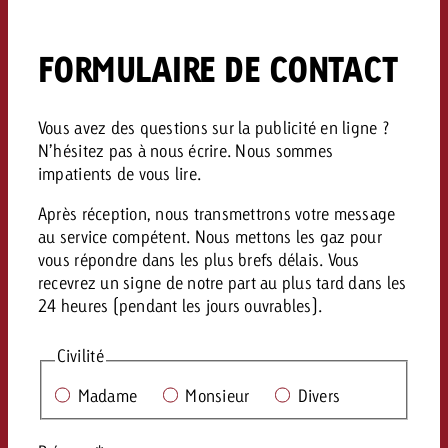
Mesurer l’impact publicitaire av
Mesurer l’impact publicitaire av
Interview avec Steve Krebser au
ACTUALITÉS GOLDBACH
interdictions publicitaires se he
Impact
Impact
Une portée mesurable garantit
Swiss Audio Network
Out of Hom
large rejet
planification – l’impact fait la
FORMULAIRE DE CONTACT
Le Goldbach Video Network renfor
ACTUALITÉS GOLDBACH
ACTUALITÉS ONLINE
portée cross-canal de la vidéo
Audio
Le Goldbach Video Network renfo
Le Goldbach Video Network renf
Vous avez des questions sur la publicité en ligne ?
N’hésitez pas à nous écrire. Nous sommes
portée cross-canal de la vidéo
portée cross-canal de la vidéo
Online
impatients de vous lire.
Après réception, nous transmettrons votre message
au service compétent. Nous mettons les gaz pour
Contenu
vous répondre dans les plus brefs délais. Vous
recevrez un signe de notre part au plus tard dans les
Goldbach C
24 heures (pendant les jours ouvrables).
Lire l’article
Zum Beitrag
Lire l’article
Civilité
Actualités
Vous souhaitez en savoir plus 
Madame
Monsieur
Divers
Souhaitez-vous planifier une 
Souhaitez-vous en savoir plus
publicité audio et avez besoi
publicitaire et avez-vous besoi
publicité OOH et avez-vous b
?
À propos de
conseils ?