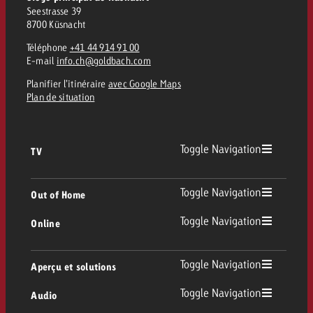
Seestrasse 39
8700 Küsnacht
Téléphone
+41 44 914 91 00
E-mail
info.ch@goldbach.com
Planifier l’itinéraire
avec Google Maps
Plan de situation
Toggle Navigation
TV
TV
Toggle Navigation
Out of Home
Toggle Navigation
Online
Out of Home
TV linéaire
Online
Toggle Navigation
Aperçu et solutions
Affichage
Replay Ads
Toggle Navigation
Audio
Conseil & Crossmedia
Display et Vidéo