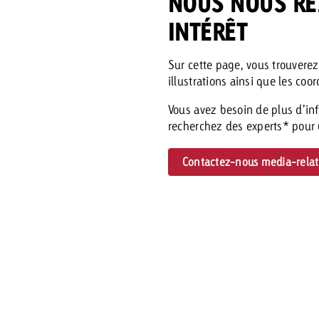
NOUS NOUS RÉ
INTÉRÊT
 Beitrag
Sur cette page, vous trouvere
Lire l’article
Demander une offre
d Impact
illustrations ainsi que les c
Lire l’article
Vous con
Vous avez besoin de plus d’in
grandes 
recherchez des experts* pour u
campagn
savoir c
Contactez-nous
media-rela
ard
 Swiss Ad Impact
Lire l’article
Demande
Voir l’article
esurer l’impact publicitaire avec Swiss Ad Impact