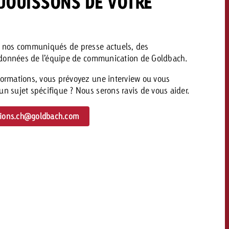
JOUISSONS DE VOTRE
savoir combien cela coûte.
z nos communiqués de presse actuels, des
Demander une offre
oordonnées de l’équipe de communication de Goldbach.
Demander une offre
Vous connaissez les
grandes lignes de votre
naissez les
formations, vous prévoyez une interview ou vous
campagne et souhaitez
lignes de votre
n sujet spécifique ? Nous serons ravis de vous aider.
savoir combien cela coûte.
e et souhaitez
ombien cela coûte.
tions.ch@goldbach.com
Demander une offre
r une offre
Lire l’article