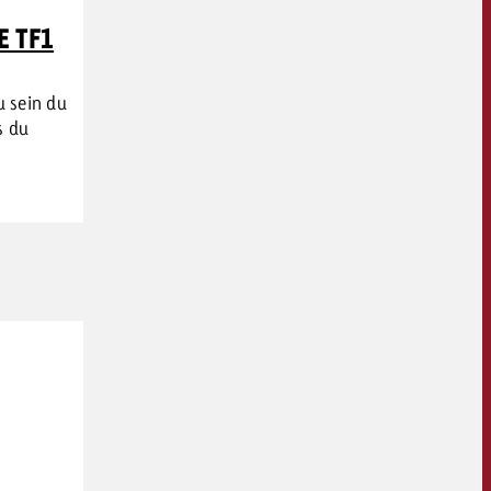
E TF1
u sein du
s du