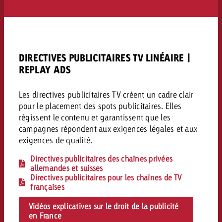
Mesurer l’impact publicitaire av
Mesurer l’impact publicitaire av
Interview avec Steve Krebser au
ACTUALITÉS GOLDBACH
interdictions publicitaires se he
Impact
Impact
Une portée mesurable garantit
Swiss Audio Network
Out of Hom
large rejet
planification – l’impact fait la
Le Goldbach Video Network renfor
ACTUALITÉS GOLDBACH
ACTUALITÉS ONLINE
portée cross-canal de la vidéo
Audio
DIRECTIVES PUBLICITAIRES TV LINÉAIRE |
Le Goldbach Video Network renfo
Le Goldbach Video Network renf
REPLAY ADS
portée cross-canal de la vidéo
portée cross-canal de la vidéo
Online
Les directives publicitaires TV créent un cadre clair
pour le placement des spots publicitaires. Elles
régissent le contenu et garantissent que les
Contenu
campagnes répondent aux exigences légales et aux
exigences de qualité.
Goldbach C
Directives publicitaires des chaînes privées
Lire l’article
allemandes et suisses
Zum Beitrag
Lire l’article
Directives publicitaires pour les chaînes de TV
Actualités
françaises
Vous souhaitez en savoir plus 
Souhaitez-vous planifier une 
Souhaitez-vous en savoir plus
publicité audio et avez besoi
Vidéos explicatives sur le droit de la publicité
publicitaire et avez-vous besoi
publicité OOH et avez-vous b
en France
?
À propos de
conseils ?