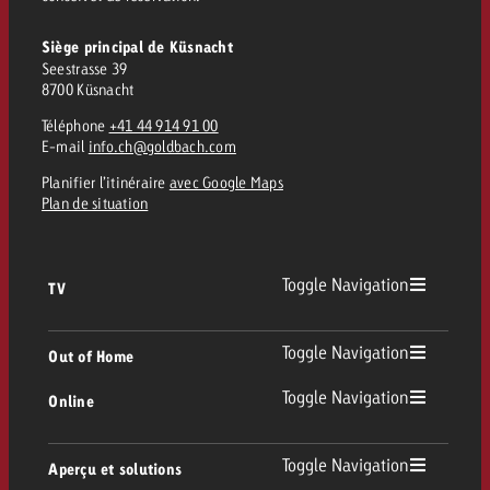
Siège principal de Küsnacht
Seestrasse 39
8700 Küsnacht
Téléphone
+41 44 914 91 00
E-mail
info.ch@goldbach.com
Planifier l’itinéraire
avec Google Maps
Plan de situation
Toggle Navigation
TV
TV
Toggle Navigation
Out of Home
Toggle Navigation
Online
Out of Home
TV linéaire
Online
Toggle Navigation
Aperçu et solutions
Affichage
Replay Ads