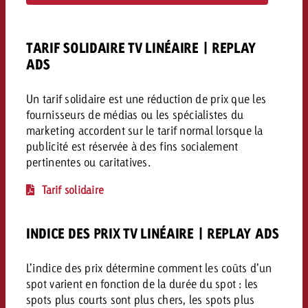
conseils ?
Juridique
TARIF SOLIDAIRE TV LINÉAIRE | REPLAY
Contactez-nous
ADS
Contactez-nous
Contactez-nous
Voir l’article
Contact
Un tarif solidaire est une réduction de prix que les
Vous connaissez les grandes 
Souhaitez-vous en savoir plu
fournisseurs de médias ou les spécialistes du
Vous connaissez les grandes li
Vous connaissez les grandes 
votre campagne et souhaitez 
publicité TV et avez-vous b
marketing accordent sur le tarif normal lorsque la
votre campagne et souhaitez sa
votre campagne et souhaitez 
combien cela coûte.
Lire l’article
Lire l’article
conseils ?
publicité est réservée à des fins socialement
combien cela coûte.
combien cela coûte.
pertinentes ou caritatives.
Souhaitez-vous en savoir plus
Souhaitez-vous en savoir plus 
Tarif solidaire
Goldbach et avez-vous besoin 
publicité Online et avez-vous
Demander une offre
Contactez-nous
?
conseils ?
Demander une offre
Demander une offre
INDICE DES PRIX TV LINÉAIRE | REPLAY ADS
Vous connaissez les grandes
L’indice des prix détermine comment les coûts d’un
Contactez-nous
Contactez-nous
votre campagne et souhaitez
spot varient en fonction de la durée du spot : les
combien cela coûte.
spots plus courts sont plus chers, les spots plus