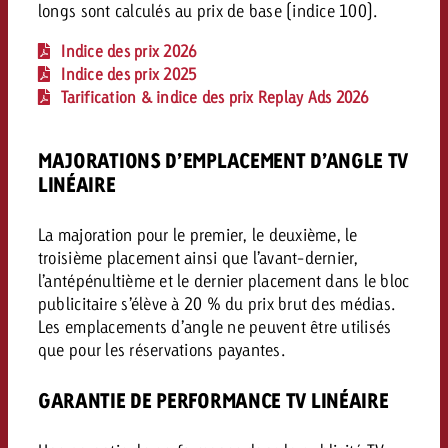
longs sont calculés au prix de base (indice 100).
Vous connaissez les grandes l
Vous connaissez les grandes l
votre campagne et souhaitez s
votre campagne et souhaitez s
Indice des prix 2026
Demander une offre
combien cela coûte.
combien cela coûte.
Indice des prix 2025
Tarification & indice des prix Replay Ads 2026
MAJORATIONS D’EMPLACEMENT D’ANGLE TV
Demander une offre
Demander une offre
LINÉAIRE
La majoration pour le premier, le deuxième, le
troisième placement ainsi que l’avant-dernier,
l’antépénultième et le dernier placement dans le bloc
publicitaire s’élève à 20 % du prix brut des médias.
Les emplacements d’angle ne peuvent être utilisés
que pour les réservations payantes.
GARANTIE DE PERFORMANCE TV LINÉAIRE