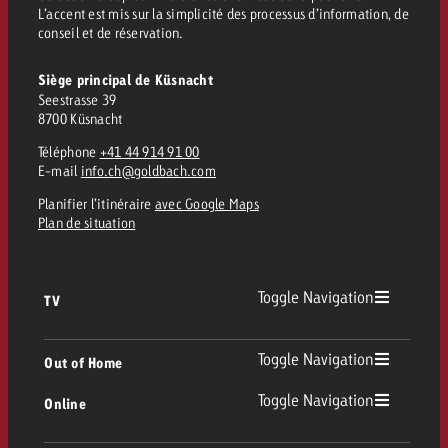
L’accent est mis sur la simplicité des processus d’information, de
conseil et de réservation.
Siège principal de Küsnacht
Seestrasse 39
8700 Küsnacht
Téléphone
+41 44 914 91 00
E-mail
info.ch@goldbach.com
Planifier l’itinéraire
avec Google Maps
Plan de situation
Toggle Navigation
TV
TV
Toggle Navigation
Out of Home
Toggle Navigation
Online
Out of Home
TV linéaire