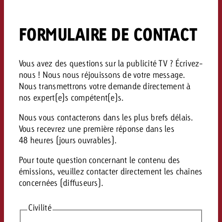
Mesurer l’impact publicitaire av
Mesurer l’impact publicitaire av
Interview avec Steve Krebser au
ACTUALITÉS GOLDBACH
interdictions publicitaires se he
Impact
Impact
Une portée mesurable garantit
Swiss Audio Network
Out of Hom
large rejet
planification – l’impact fait la
FORMULAIRE DE CONTACT
Le Goldbach Video Network renfor
ACTUALITÉS GOLDBACH
ACTUALITÉS ONLINE
portée cross-canal de la vidéo
Audio
Le Goldbach Video Network renfo
Le Goldbach Video Network renf
Vous avez des questions sur la publicité TV ? Écrivez-
nous ! Nous nous réjouissons de votre message.
portée cross-canal de la vidéo
portée cross-canal de la vidéo
Online
Nous transmettrons votre demande directement à
nos expert(e)s compétent(e)s.
Nous vous contacterons dans les plus brefs délais.
Contenu
Vous recevrez une première réponse dans les
48 heures (jours ouvrables)
.
Goldbach C
Pour toute question concernant le contenu des
Lire l’article
émissions, veuillez contacter directement les chaînes
Zum Beitrag
Lire l’article
concernées (diffuseurs).
Actualités
Vous souhaitez en savoir plus 
Souhaitez-vous planifier une 
Souhaitez-vous en savoir plus
publicité audio et avez besoi
Civilité
publicitaire et avez-vous besoi
publicité OOH et avez-vous b
?
À propos de
conseils ?