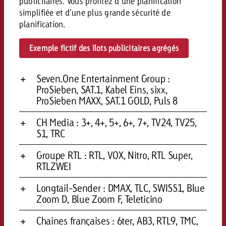
publicitaires. Vous profitez d’une planification
conseils ?
simplifiée et d’une plus grande sécurité de
planification.
Juridique
Contactez-nous
Contactez-nous
Exemple fictif des îlots publicitaires agrégés
Contactez-nous
Voir l’article
Contact
Seven.One Entertainment Group :
Vous connaissez les grandes 
Souhaitez-vous en savoir plu
Vous connaissez les grandes li
Vous connaissez les grandes 
ProSieben, SAT.1, Kabel Eins, sixx,
votre campagne et souhaitez 
publicité TV et avez-vous b
votre campagne et souhaitez sa
votre campagne et souhaitez 
ProSieben MAXX, SAT.1 GOLD, Puls 8
combien cela coûte.
Lire l’article
Lire l’article
conseils ?
combien cela coûte.
combien cela coûte.
CH Media : 3+, 4+, 5+, 6+, 7+, TV24, TV25,
Souhaitez-vous en savoir plus
Souhaitez-vous en savoir plus 
S1, TRC
Goldbach et avez-vous besoin 
publicité Online et avez-vous
Demander une offre
Contactez-nous
?
conseils ?
Groupe RTL : RTL, VOX, Nitro, RTL Super,
Demander une offre
Demander une offre
RTLZWEI
Longtail-Sender : DMAX, TLC, SWISS1, Blue
Vous connaissez les grandes
Zoom D, Blue Zoom F, Teleticino
Contactez-nous
Contactez-nous
votre campagne et souhaitez
combien cela coûte.
Chaînes françaises : 6ter, AB3, RTL9, TMC,