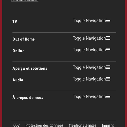
Toggle Navigation
TV
TV
Toggle Navigation
Out of Home
Toggle Navigation
Online
Out of Home
TV linéaire
Online
Toggle Navigation
Aperçu et solutions
Affichage
Replay Ads
Toggle Navigation
Audio
Conseil & Crossmedia
Display et Vidéo
Digital Out of Home
Directives publicitaires TV
Audio
Toggle Navigation
À propos de nous
Portfolio Goldbach
Advanced TV
DOOH Programmatique
Livraison des spots TV
Entreprise
Radio
Formats publicitaires
Livraison de supports publicitaires Online
CGV
Protection des données
Mentions légales
Imprint