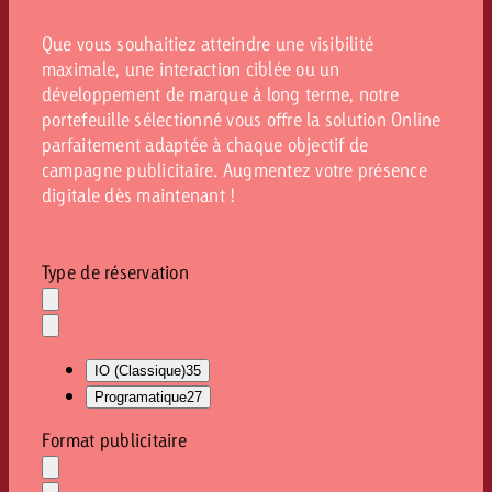
Que vous souhaitiez atteindre une visibilité
maximale, une interaction ciblée ou un
développement de marque à long terme, notre
portefeuille sélectionné vous offre la solution Online
parfaitement adaptée à chaque objectif de
campagne publicitaire. Augmentez votre présence
digitale dès maintenant !
Type de réservation
Effacer
la
Ouvrir
sélection
le
IO (Classique)
35
menu
déroulant
Programatique
27
Format publicitaire
Effacer