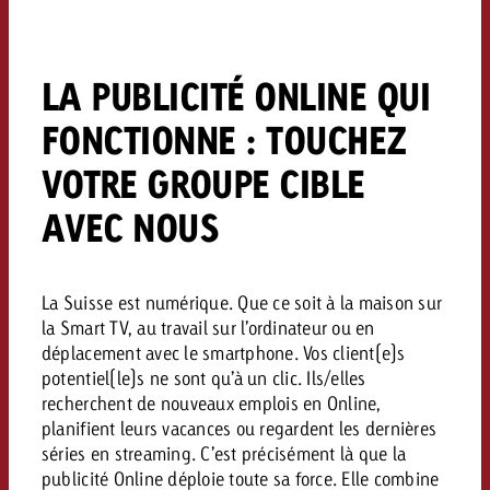
conseils ?
Juridique
LA PUBLICITÉ ONLINE QUI
Contactez-nous
Contactez-nous
Contactez-nous
Voir l’article
FONCTIONNE : TOUCHEZ
Contact
VOTRE GROUPE CIBLE
Vous connaissez les grandes 
Souhaitez-vous en savoir plu
Vous connaissez les grandes li
Vous connaissez les grandes 
votre campagne et souhaitez 
publicité TV et avez-vous b
votre campagne et souhaitez sa
votre campagne et souhaitez 
AVEC NOUS
combien cela coûte.
conseils ?
Lire l’article
Lire l’article
combien cela coûte.
combien cela coûte.
Souhaitez-vous en savoir plus
Souhaitez-vous en savoir plus 
La Suisse est numérique. Que ce soit à la maison sur
Goldbach et avez-vous besoin 
publicité Online et avez-vous
la Smart TV, au travail sur l’ordinateur ou en
Demander une offre
Contactez-nous
?
conseils ?
Demander une offre
Demander une offre
déplacement avec le smartphone. Vos client(e)s
potentiel(le)s ne sont qu’à un clic. Ils/elles
recherchent de nouveaux emplois en Online,
Vous connaissez les grandes
planifient leurs vacances ou regardent les dernières
Contactez-nous
Contactez-nous
votre campagne et souhaitez
séries en streaming. C’est précisément là que la
combien cela coûte.
publicité Online déploie toute sa force. Elle combine