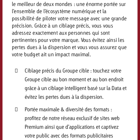
le meilleur de deux mondes : une énorme portée sur
Vous connaissez les grandes l
Vous connaissez les grandes l
l’ensemble de l’écosystème numérique et la
votre campagne et souhaitez s
votre campagne et souhaitez s
possibilité de piloter votre message avec une grande
Demander une offre
combien cela coûte.
combien cela coûte.
précision. Grâce à un ciblage précis, vous vous
adressez exactement aux personnes qui sont
pertinentes pour votre marque. Vous évitez ainsi les
pertes dues à la dispersion et vous vous assurez que
Demander une offre
Demander une offre
votre budget ait un impact maximal.
Ciblage précis du Groupe cible : touchez votre
Groupe cible au bon moment et au bon endroit
grâce à un ciblage intelligent basé sur la Data et
évitez les pertes dues à la dispersion.
Portée maximale & diversité des formats :
profitez de notre réseau exclusif de sites web
Premium ainsi que d’applications et captivez
votre public avec des formats publicitaires