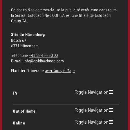
Goldbach Neo commercialise la publicité extérieure dans toute
la Suisse. Goldbach Neo OOH SA est une filiale de Goldbach
Group SA.
Site de Hünenberg
Bösch 67
6331 Hünenberg
Téléphone
+41 58 455 50 00
E-mail
info@goldbachneo.com
Planifier l’itinéraire
avec Google Maps
Toggle Navigation
TV
TV
Toggle Navigation
Out of Home
Toggle Navigation
Online
Out of Home
TV linéaire