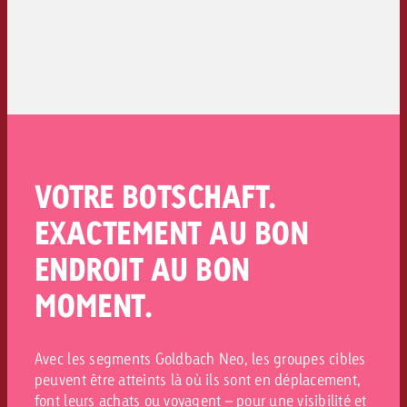
VOTRE BOTSCHAFT.
EXACTEMENT AU BON
ENDROIT AU BON
MOMENT.
Avec les segments Goldbach Neo, les groupes cibles
peuvent être atteints là où ils sont en déplacement,
font leurs achats ou voyagent – pour une visibilité et