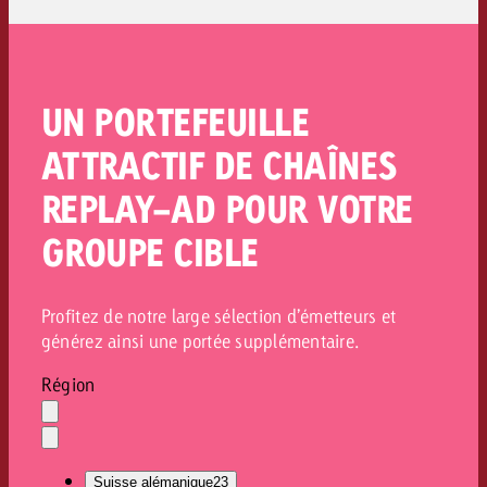
UN PORTEFEUILLE
ATTRACTIF DE CHAÎNES
REPLAY-AD POUR VOTRE
GROUPE CIBLE
Profitez de notre large sélection d’émetteurs et
générez ainsi une portée supplémentaire.
Région
Effacer
la
Ouvrir
sélection
le
Suisse alémanique
23
menu