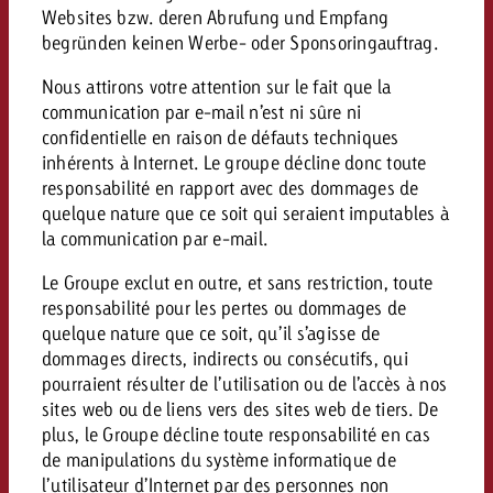
conseils ?
Websites bzw. deren Abrufung und Empfang
begründen keinen Werbe- oder Sponsoringauftrag.
Juridique
Nous attirons votre attention sur le fait que la
Contactez-nous
Contactez-nous
Contactez-nous
communication par e-mail n’est ni sûre ni
Voir l’article
Contact
confidentielle en raison de défauts techniques
inhérents à Internet. Le groupe décline donc toute
Vous connaissez les grandes 
Souhaitez-vous en savoir plu
Vous connaissez les grandes li
responsabilité en rapport avec des dommages de
Vous connaissez les grandes 
votre campagne et souhaitez 
publicité TV et avez-vous b
votre campagne et souhaitez sa
quelque nature que ce soit qui seraient imputables à
votre campagne et souhaitez 
combien cela coûte.
Lire l’article
Lire l’article
conseils ?
combien cela coûte.
la communication par e-mail.
combien cela coûte.
Souhaitez-vous en savoir plus
Souhaitez-vous en savoir plus 
Le Groupe exclut en outre, et sans restriction, toute
Goldbach et avez-vous besoin 
publicité Online et avez-vous
responsabilité pour les pertes ou dommages de
Demander une offre
Contactez-nous
quelque nature que ce soit, qu’il s’agisse de
?
conseils ?
Demander une offre
Demander une offre
dommages directs, indirects ou consécutifs, qui
pourraient résulter de l’utilisation ou de l’accès à nos
sites web ou de liens vers des sites web de tiers. De
Vous connaissez les grandes
plus, le Groupe décline toute responsabilité en cas
Contactez-nous
Contactez-nous
votre campagne et souhaitez
de manipulations du système informatique de
combien cela coûte.
l’utilisateur d’Internet par des personnes non