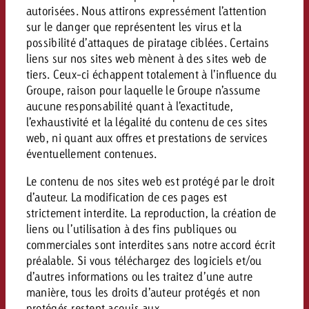
autorisées. Nous attirons expressément l’attention
Vous connaissez les grandes l
Vous connaissez les grandes l
sur le danger que représentent les virus et la
votre campagne et souhaitez s
votre campagne et souhaitez s
possibilité d’attaques de piratage ciblées. Certains
Demander une offre
combien cela coûte.
combien cela coûte.
liens sur nos sites web mènent à des sites web de
tiers. Ceux-ci échappent totalement à l’influence du
Groupe, raison pour laquelle le Groupe n’assume
aucune responsabilité quant à l’exactitude,
Demander une offre
Demander une offre
l’exhaustivité et la légalité du contenu de ces sites
web, ni quant aux offres et prestations de services
éventuellement contenues.
Le contenu de nos sites web est protégé par le droit
d’auteur. La modification de ces pages est
strictement interdite. La reproduction, la création de
liens ou l’utilisation à des fins publiques ou
commerciales sont interdites sans notre accord écrit
préalable. Si vous téléchargez des logiciels et/ou
d’autres informations ou les traitez d’une autre
manière, tous les droits d’auteur protégés et non
protégés restent acquis aux