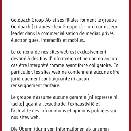
Mesurer l’impact publicitaire av
Mesurer l’impact publicitaire av
Interview avec Steve Krebser au
ACTUALITÉS GOLDBACH
interdictions publicitaires se he
Impact
Impact
Une portée mesurable garantit
Swiss Audio Network
Out of Hom
large rejet
planification – l’impact fait la
Le Goldbach Video Network renfor
Goldbach Group AG et ses filiales forment le groupe
ACTUALITÉS GOLDBACH
ACTUALITÉS ONLINE
portée cross-canal de la vidéo
Goldbach (ci-après : le « Groupe ») – un fournisseur
Audio
leader dans la commercialisation de médias privés
Le Goldbach Video Network renfo
Le Goldbach Video Network renf
électroniques, interactifs et mobiles.
portée cross-canal de la vidéo
portée cross-canal de la vidéo
Online
Le contenu de nos sites web est exclusivement
destiné à des fins d’information et ne doit en aucun
cas être interprété comme ayant force obligatoire. En
Contenu
particulier, les sites web ne contiennent aucune offre
juridiquement contraignante ni aucun
renseignement tarifaire.
Goldbach C
Le groupe n’assume aucune garantie (ni expresse ni
Lire l’article
Zum Beitrag
Lire l’article
tacite) quant à l’exactitude, l’exhaustivité et
Actualités
l’actualité des informations et opinions publiées sur
Vous souhaitez en savoir plus 
Souhaitez-vous planifier une 
nos sites web.
Souhaitez-vous en savoir plus
publicité audio et avez besoi
publicitaire et avez-vous besoi
publicité OOH et avez-vous b
?
À propos de
Die Übermittlung von Informationen ab unseren
conseils ?