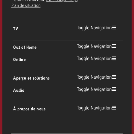
Plan de situation
Toggle Navigation
TV
TV
Toggle Navigation
Out of Home
Toggle Navigation
Online
Out of Home
TV linéaire
Online
Toggle Navigation
Aperçu et solutions
Affichage
Replay Ads
Toggle Navigation
Audio
Conseil & Crossmedia
Display et Vidéo
Digital Out of Home
Directives publicitaires TV
Audio
Toggle Navigation
À propos de nous
Portfolio Goldbach
Advanced TV
DOOH Programmatique
Livraison des spots TV
Entreprise
Radio
Formats publicitaires
Livraison de supports publicitaires Online