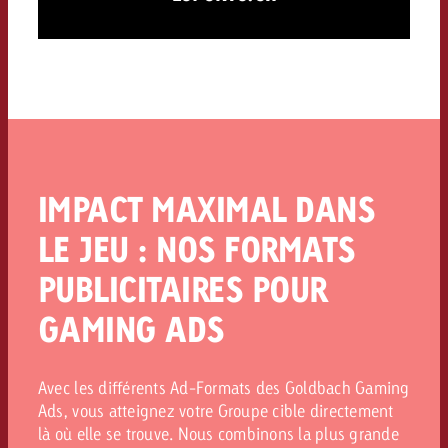
IMPACT MAXIMAL DANS
LE JEU : NOS FORMATS
PUBLICITAIRES POUR
GAMING ADS
Avec les différents Ad-Formats des Goldbach Gaming
Ads, vous atteignez votre Groupe cible directement
là où elle se trouve. Nous combinons la plus grande