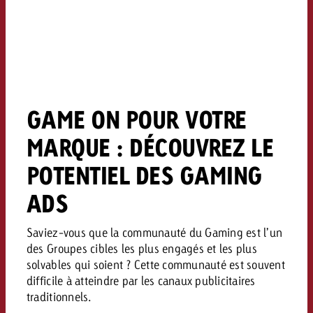
Vous connaissez les grandes l
Vous connaissez les grandes l
votre campagne et souhaitez s
votre campagne et souhaitez s
Demander une offre
combien cela coûte.
combien cela coûte.
GAME ON POUR VOTRE
Demander une offre
Demander une offre
MARQUE : DÉCOUVREZ LE
POTENTIEL DES GAMING
ADS
Saviez-vous que la communauté du Gaming est l’un
des Groupes cibles les plus engagés et les plus
solvables qui soient ? Cette communauté est souvent
difficile à atteindre par les canaux publicitaires
traditionnels.