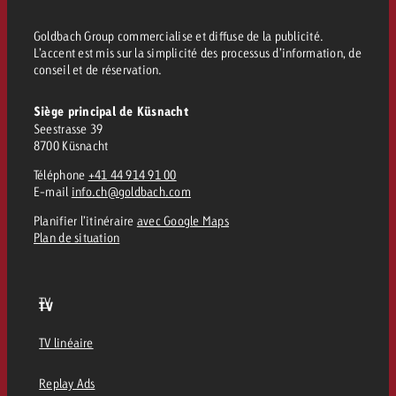
Goldbach Group commercialise et diffuse de la publicité.
L’accent est mis sur la simplicité des processus d’information, de
conseil et de réservation.
Siège principal de Küsnacht
Seestrasse 39
8700 Küsnacht
Téléphone
+41 44 914 91 00
E-mail
info.ch@goldbach.com
Planifier l’itinéraire
avec Google Maps
Plan de situation
TV
TV
TV linéaire
Replay Ads