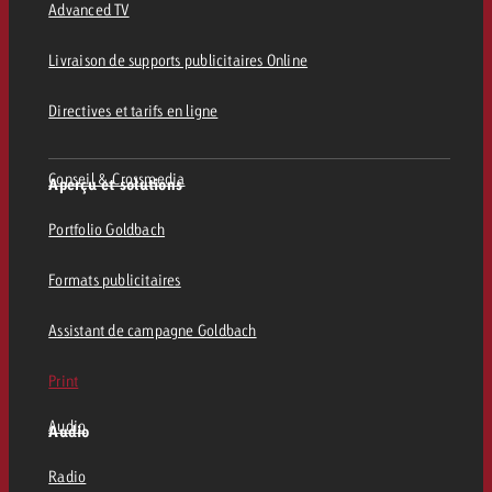
Advanced TV
Livraison de supports publicitaires Online
Directives et tarifs en ligne
Conseil & Crossmedia
Aperçu et solutions
Portfolio Goldbach
Formats publicitaires
Assistant de campagne Goldbach
Print
Audio
Audio
Radio