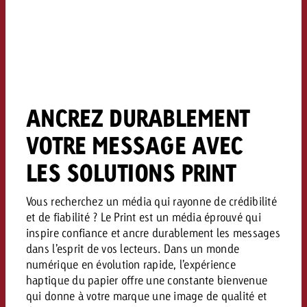
Vous connaissez les grandes l
Vous connaissez les grandes l
votre campagne et souhaitez s
votre campagne et souhaitez s
Demander une offre
combien cela coûte.
combien cela coûte.
ANCREZ DURABLEMENT
Demander une offre
Demander une offre
VOTRE MESSAGE AVEC
LES SOLUTIONS PRINT
Vous recherchez un média qui rayonne de crédibilité
et de fiabilité ? Le Print est un média éprouvé qui
inspire confiance et ancre durablement les messages
dans l’esprit de vos lecteurs. Dans un monde
numérique en évolution rapide, l’expérience
haptique du papier offre une constante bienvenue
qui donne à votre marque une image de qualité et