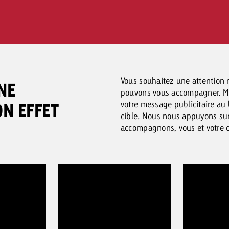
efficacement le lancement de
mais aussi l’impact. 
Zakee's Kebab dans le commerce
fournit des éclairages
suisse.
sur le marché suisse.
Vous souhaitez une attention 
NE
pouvons vous accompagner. Mis
votre message publicitaire a
ON EFFET
cible. Nous nous appuyons sur
accompagnons, vous et votre c