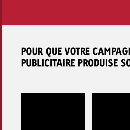
Juridique
elle la peine ? La dixième étude sur
les données d’utilisation des sites
vidéo fournit des arguments
convaincants.
Contact
POUR QUE VOTRE CAMPAG
PUBLICITAIRE PRODUISE S