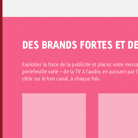
DES BRANDS FORTES ET D
Exploitez la force de la publicité et placez votre mess
portefeuille varié – de la TV à l’audio, en passant par
cible sur le bon canal, à chaque fois.