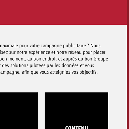
La méta-analyse
exploitable avec le nouveau produit
 passionnants
TV+
Goldbac
maximale pour votre campagne publicitaire ? Nous
ez sur notre expérience et notre réseau pour placer
u bon moment, au bon endroit et auprès du bon Groupe
 des solutions pilotées par les données et vous
ampagne, afin que vous atteigniez vos objectifs.
CONTENU