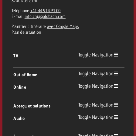
8700 Küsnacht
Téléphone
+41 44 914 91 00
E-mail
info.ch@goldbach.com
Planifier l’itinéraire
avec Google Maps
Plan de situation
Toggle Navigation
TV
TV
Toggle Navigation
Out of Home
Toggle Navigation
Online
Out of Home
TV linéaire
Online
Toggle Navigation
Aperçu et solutions
Affichage
Replay Ads
Toggle Navigation
Audio
Conseil & Crossmedia
Display et Vidéo
Digital Out of Home
Directives publicitaires TV
Audio