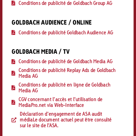
conseils ?
Conditions de publicité de Goldbach Group AG
Juridique
GOLDBACH AUDIENCE / ONLINE
Contactez-nous
Contactez-nous
Contactez-nous
Conditions de publicité Goldbach Audience AG
Voir l’article
Contact
Vous connaissez les grandes 
Souhaitez-vous en savoir plu
GOLDBACH MEDIA / TV
Vous connaissez les grandes li
Vous connaissez les grandes 
votre campagne et souhaitez 
publicité TV et avez-vous b
votre campagne et souhaitez sa
votre campagne et souhaitez 
Conditions de publicité de Goldbach Media AG
combien cela coûte.
Lire l’article
Lire l’article
conseils ?
combien cela coûte.
combien cela coûte.
Conditions de publicité Replay Ads de Goldbach
Media AG
Souhaitez-vous en savoir plus
Souhaitez-vous en savoir plus 
Goldbach et avez-vous besoin 
publicité Online et avez-vous
Conditions de publicité en ligne de Goldbach
Media AG
Demander une offre
Contactez-nous
?
conseils ?
Demander une offre
Demander une offre
CGV concernant l’accès et l’utilisation de
MediaPro.net via Web-Interface
Déclaration d’engagement de ASA audit
Vous connaissez les grandes
médiaLe document actuel peut être consulté
Contactez-nous
Contactez-nous
votre campagne et souhaitez
sur le site de l’ASA.
combien cela coûte.