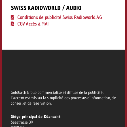
Vous connaissez les grandes l
Vous connaissez les grandes l
SWISS RADIOWORLD / AUDIO
votre campagne et souhaitez s
votre campagne et souhaitez s
Conditions de publicité Swiss Radioworld AG
Demander une offre
combien cela coûte.
combien cela coûte.
CGV Accès à MAI
Demander une offre
Demander une offre
Goldbach Group commercialise et diffuse de la publicité.
L’accent est mis sur la simplicité des processus d’information, de
conseil et de réservation.
Siège principal de Küsnacht
Seestrasse 39