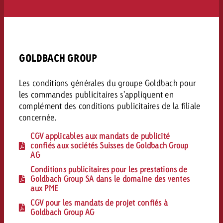
Mesurer l’impact publicitaire av
Mesurer l’impact publicitaire av
Interview avec Steve Krebser au
ACTUALITÉS GOLDBACH
interdictions publicitaires se he
Impact
Impact
Une portée mesurable garantit
Swiss Audio Network
Out of Hom
large rejet
planification – l’impact fait la
Le Goldbach Video Network renfor
ACTUALITÉS GOLDBACH
ACTUALITÉS ONLINE
portée cross-canal de la vidéo
Audio
GOLDBACH GROUP
Le Goldbach Video Network renfo
Le Goldbach Video Network renf
portée cross-canal de la vidéo
portée cross-canal de la vidéo
Les conditions générales du groupe Goldbach pour
Online
les commandes publicitaires s’appliquent en
complément des conditions publicitaires de la filiale
concernée.
Contenu
CGV applicables aux mandats de publicité
confiés aux sociétés Suisses de Goldbach Group
Goldbach C
AG
Lire l’article
Conditions publicitaires pour les prestations de
Zum Beitrag
Lire l’article
Goldbach Group SA dans le domaine des ventes
Actualités
aux PME
Vous souhaitez en savoir plus 
Souhaitez-vous planifier une 
Souhaitez-vous en savoir plus
CGV pour les mandats de projet confiés à
publicité audio et avez besoi
publicitaire et avez-vous besoi
Goldbach Group AG
publicité OOH et avez-vous b
?
À propos de
conseils ?