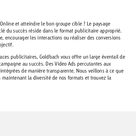
Online et atteindre le bon groupe cible ? Le paysage
 Beitrag
Lire l’article
Demander une offre
d Impact
lé du succès réside dans le format publicitaire approprié.
Lire l’article
e, encourager les interactions ou réaliser des conversions
jectif.
Vous con
grandes 
aces publicitaires, Goldbach vous offre un large éventail de
campagn
 campagne au succès. Des Video Ads percutantes aux
savoir c
 intégrées de manière transparente. Nous veillons à ce que
ard
 maintenant la diversité de nos formats et trouvez la
 Swiss Ad Impact
Lire l’article
Demande
Voir l’article
esurer l’impact publicitaire avec Swiss Ad Impact