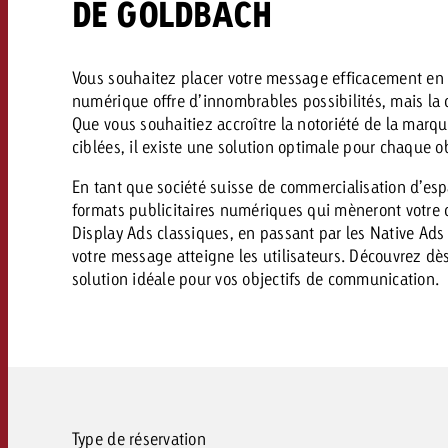
DE GOLDBACH
FAQ sur l’Out of Home
TV
Audio
Vous souhaitez placer votre message efficacement en 
Zum
citaire avec Swiss Ad Impact
Mesurer l’impact publicitaire avec Swiss A
numérique offre d’innombrables possibilités, mais la c
Online
Mesurer l’impact publicitaire avec Swiss Ad Impact
Que vous souhaitiez accroître la notoriété de la marqu
ciblées, il existe une solution optimale pour chaque ob
Contenu
En tant que société suisse de commercialisation d’esp
formats publicitaires numériques qui mèneront votre
Display Ads classiques, en passant par les Native Ads
Goldbach Crossmedia Aw
votre message atteigne les utilisateurs. Découvrez dès
solution idéale pour vos objectifs de communication.
Mesurer l’impact publicitaire avec
Actualités
’impact publicitaire avec Swiss Ad Impact
M
À propos de nous
Type de réservation