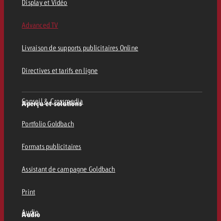
Display et Vidéo
Advanced TV
Livraison de supports publicitaires Online
Directives et tarifs en ligne
Conseil & Crossmedia
Aperçu et solutions
Portfolio Goldbach
Formats publicitaires
Assistant de campagne Goldbach
Print
Audio
Audio