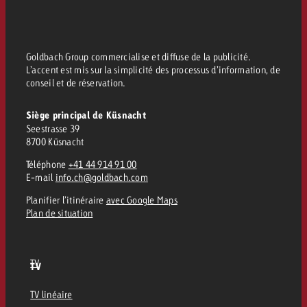
Goldbach Group commercialise et diffuse de la publicité.
L’accent est mis sur la simplicité des processus d’information, de
conseil et de réservation.
Siège principal de Küsnacht
Seestrasse 39
8700 Küsnacht
Téléphone
+41 44 914 91 00
E-mail
info.ch@goldbach.com
Planifier l’itinéraire
avec Google Maps
Plan de situation
TV
TV
TV linéaire