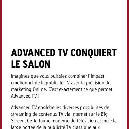
Vous connaissez les grandes l
Vous connaissez les grandes l
votre campagne et souhaitez s
votre campagne et souhaitez s
Demander une offre
combien cela coûte.
combien cela coûte.
Demander une offre
Demander une offre
ADVANCED TV CONQUIERT
LE SALON
Imaginez que vous puissiez combiner l’impact
émotionnel de la publicité TV avec la précision du
marketing Online. C’est exactement ce que permet
Advanced TV !
Advanced TV englobe les diverses possibilités de
streaming de contenus TV via Internet sur le Big
Screen. Cette forme moderne de télévision associe la
large portée de la publicité TV classique aux