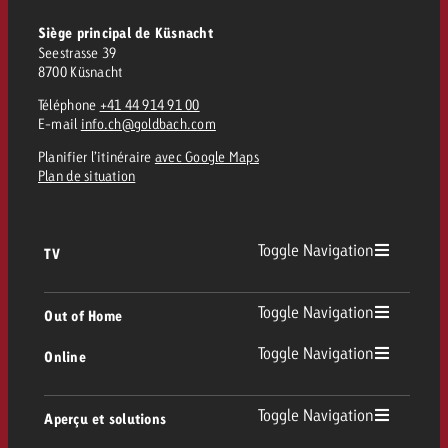
Vous connaissez les grandes l
Vous connaissez les grandes l
Siège principal de Küsnacht
votre campagne et souhaitez s
votre campagne et souhaitez s
Seestrasse 39
Demander une offre
combien cela coûte.
combien cela coûte.
8700 Küsnacht
Téléphone
+41 44 914 91 00
E-mail
info.ch@goldbach.com
Planifier l’itinéraire
avec Google Maps
Demander une offre
Demander une offre
Plan de situation
Toggle Navigation
TV
TV
Toggle Navigation
Out of Home
Toggle Navigation
Online
Out of Home
TV linéaire
Online
Toggle Navigation
Aperçu et solutions
Affichage
Replay Ads