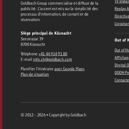
TV linéa
Goldbach Group commercialise et diffuse de la
publicité. L’accent est mis sur la simplicité des
Replay 
processus d’information, de conseil et de
Directive
réservation.
Livraiso
Siège principal de Küsnacht
Seestrasse 39
Out of 
8700 Küsnacht
Out of 
Téléphone
+41 44 914 91 00
Affichag
E-mail
info.ch@goldbach.com
Digital 
Planifier l’itinéraire
avec Google Maps
DOOH Pr
Plan de situation
Contacte
© 2012 - 2026 • Copyright by Goldbach