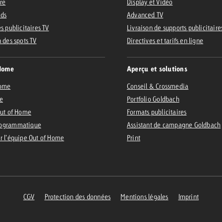
ire
Display et Vidéo
Ads
Advanced TV
s publicitaires TV
Livraison de supports publicitaire
n des spots TV
Directives et tarifs en ligne
Home
Aperçu et solutions
Home
Conseil & Crossmedia
e
Portfolio Goldbach
Out of Home
Formats publicitaires
ogrammatique
Assistant de campagne Goldbach
r l’équipe Out of Home
Print
CGV
Protection des données
Mentions légales
Imprint