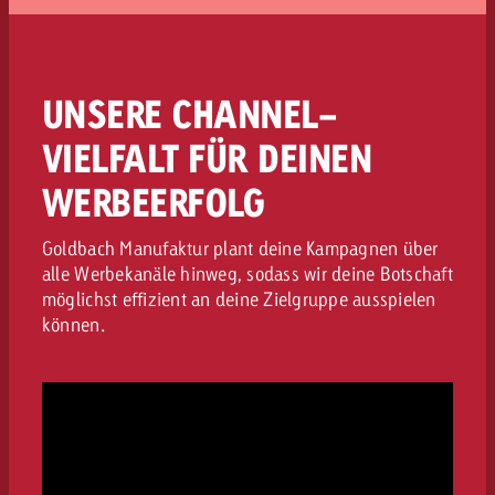
gemeinsam besprechen. So behältst du
jederzeit den Überblick, und wir können
Optimierungen sofort vornehmen. Dabei geht
es uns vor allem darum, deine vordefinierten
UNSERE CHANNEL-
Kommunikations- und Geschäftsziele zu
erreichen und nicht nur um reine
VIELFALT FÜR DEINEN
Medialeistungswerte.
WERBEERFOLG
Goldbach Manufaktur plant deine Kampagnen über
alle Werbekanäle hinweg, sodass wir deine Botschaft
möglichst effizient an deine Zielgruppe ausspielen
können.