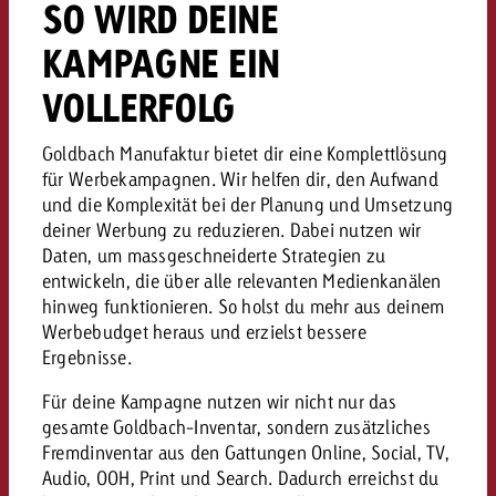
SO WIRD DEINE
kostet.
Offerte anfordern
Du kennst die Eckpunkte dein
KAMPAGNE EIN
Kampagne und willst wissen, 
kostet.
VOLLERFOLG
Offerte anfordern
Goldbach Manufaktur bietet dir eine Komplettlösung
für Werbekampagnen. Wir helfen dir, den Aufwand
Offerte anfordern
und die Komplexität bei der Planung und Umsetzung
deiner Werbung zu reduzieren. Dabei nutzen wir
Daten, um massgeschneiderte Strategien zu
entwickeln, die über alle relevanten Medienkanälen
hinweg funktionieren. So holst du mehr aus deinem
Werbebudget heraus und erzielst bessere
Ergebnisse.
Für deine Kampagne nutzen wir nicht nur das
gesamte Goldbach-Inventar, sondern zusätzliches
Fremdinventar aus den Gattungen Online, Social, TV,
Audio, OOH, Print und Search. Dadurch erreichst du