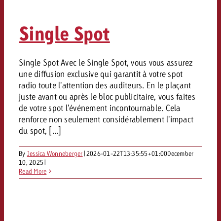
Mesurer l’impact publicitaire av
Mesurer l’impact publicitaire av
Interview avec Steve Krebser au
ACTUALITÉS GOLDBACH
interdictions publicitaires se he
Impact
Impact
Une portée mesurable garantit
Swiss Audio Network
Out of Hom
large rejet
Single Spot
planification – l’impact fait la
Le Goldbach Video Network renfor
ACTUALITÉS GOLDBACH
ACTUALITÉS ONLINE
portée cross-canal de la vidéo
Audio
Le Goldbach Video Network renfo
Le Goldbach Video Network renf
Single Spot Avec le Single Spot, vous vous assurez
une diffusion exclusive qui garantit à votre spot
portée cross-canal de la vidéo
portée cross-canal de la vidéo
Online
radio toute l'attention des auditeurs. En le plaçant
juste avant ou après le bloc publicitaire, vous faites
de votre spot l'événement incontournable. Cela
Contenu
renforce non seulement considérablement l'impact
du spot, [...]
Goldbach C
By
Jessica Wonneberger
|
2026-01-22T13:35:55+01:00
December
10, 2025
|
Lire l’article
Zum Beitrag
Read More
Lire l’article
Actualités
Vous souhaitez en savoir plus 
Souhaitez-vous planifier une 
Souhaitez-vous en savoir plus
publicité audio et avez besoi
publicitaire et avez-vous besoi
publicité OOH et avez-vous b
?
À propos de
conseils ?