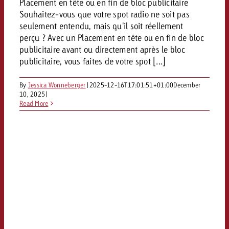
Placement en tête ou en fin de bloc publicitaire
Vous connaissez les grandes l
Vous connaissez les grandes l
Souhaitez-vous que votre spot radio ne soit pas
votre campagne et souhaitez s
votre campagne et souhaitez s
seulement entendu, mais qu'il soit réellement
Demander une offre
combien cela coûte.
combien cela coûte.
perçu ? Avec un Placement en tête ou en fin de bloc
publicitaire avant ou directement après le bloc
publicitaire, vous faites de votre spot [...]
Demander une offre
Demander une offre
By
Jessica Wonneberger
|
2025-12-16T17:01:51+01:00
December
10, 2025
|
Read More