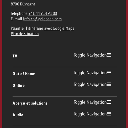
8700 Küsnacht
Téléphone
+41 44 914 91 00
E-mail
info.ch@goldbach.com
Planifier l’itinéraire
avec Google Maps
Plan de situation
Toggle Navigation
TV
TV
Toggle Navigation
Out of Home
Toggle Navigation
Online
Out of Home
TV linéaire
Online
Toggle Navigation
Aperçu et solutions
Affichage
Replay Ads
Toggle Navigation
Audio
Conseil & Crossmedia
Display et Vidéo
Digital Out of Home
Directives publicitaires TV