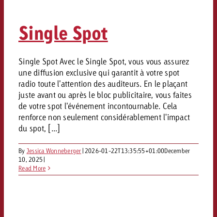
Mesurer l’impact publicitaire av
Mesurer l’impact publicitaire av
Interview avec Steve Krebser au
ACTUALITÉS GOLDBACH
interdictions publicitaires se he
Impact
Impact
Une portée mesurable garantit
Swiss Audio Network
Out of Hom
large rejet
Single Spot
planification – l’impact fait la
Le Goldbach Video Network renfor
ACTUALITÉS GOLDBACH
ACTUALITÉS ONLINE
portée cross-canal de la vidéo
Audio
Le Goldbach Video Network renfo
Le Goldbach Video Network renf
Single Spot Avec le Single Spot, vous vous assurez
une diffusion exclusive qui garantit à votre spot
portée cross-canal de la vidéo
portée cross-canal de la vidéo
Online
radio toute l'attention des auditeurs. En le plaçant
juste avant ou après le bloc publicitaire, vous faites
de votre spot l'événement incontournable. Cela
Contenu
renforce non seulement considérablement l'impact
du spot, [...]
Goldbach C
By
Jessica Wonneberger
|
2026-01-22T13:35:55+01:00
December
10, 2025
|
Lire l’article
Zum Beitrag
Read More
Lire l’article
Actualités
Vous souhaitez en savoir plus 
Souhaitez-vous planifier une 
Souhaitez-vous en savoir plus
publicité audio et avez besoi
publicitaire et avez-vous besoi
publicité OOH et avez-vous b
?
À propos de
conseils ?