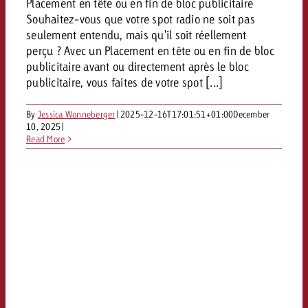
Placement en tête ou en fin de bloc publicitaire
Vous connaissez les grandes l
Vous connaissez les grandes l
Souhaitez-vous que votre spot radio ne soit pas
votre campagne et souhaitez s
votre campagne et souhaitez s
seulement entendu, mais qu'il soit réellement
Demander une offre
combien cela coûte.
combien cela coûte.
perçu ? Avec un Placement en tête ou en fin de bloc
publicitaire avant ou directement après le bloc
publicitaire, vous faites de votre spot [...]
Demander une offre
Demander une offre
By
Jessica Wonneberger
|
2025-12-16T17:01:51+01:00
December
10, 2025
|
Read More