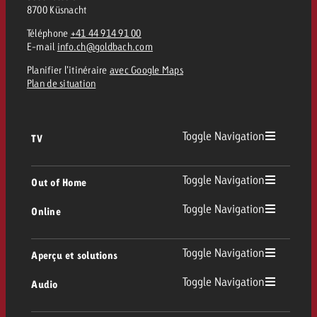
8700 Küsnacht
Téléphone
+41 44 914 91 00
E-mail
info.ch@goldbach.com
Planifier l’itinéraire
avec Google Maps
Plan de situation
Toggle Navigation
TV
TV
Toggle Navigation
Out of Home
Toggle Navigation
Online
Out of Home
TV linéaire
Online
Toggle Navigation
Aperçu et solutions
Affichage
Replay Ads
Toggle Navigation
Audio
Conseil & Crossmedia
Display et Vidéo
Digital Out of Home
Directives publicitaires TV