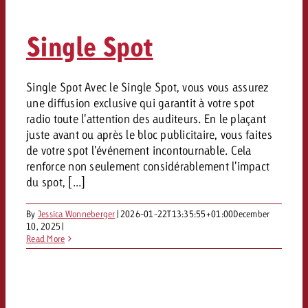
Mesurer l’impact publicitaire av
Mesurer l’impact publicitaire av
Interview avec Steve Krebser au
ACTUALITÉS GOLDBACH
interdictions publicitaires se he
Impact
Impact
Une portée mesurable garantit
Swiss Audio Network
Out of Hom
large rejet
Single Spot
planification – l’impact fait la
Le Goldbach Video Network renfor
ACTUALITÉS GOLDBACH
ACTUALITÉS ONLINE
portée cross-canal de la vidéo
Audio
Le Goldbach Video Network renfo
Le Goldbach Video Network renf
Single Spot Avec le Single Spot, vous vous assurez
une diffusion exclusive qui garantit à votre spot
portée cross-canal de la vidéo
portée cross-canal de la vidéo
Online
radio toute l'attention des auditeurs. En le plaçant
juste avant ou après le bloc publicitaire, vous faites
de votre spot l'événement incontournable. Cela
Contenu
renforce non seulement considérablement l'impact
du spot, [...]
Goldbach C
By
Jessica Wonneberger
|
2026-01-22T13:35:55+01:00
December
10, 2025
|
Lire l’article
Zum Beitrag
Read More
Lire l’article
Actualités
Vous souhaitez en savoir plus 
Souhaitez-vous planifier une 
Souhaitez-vous en savoir plus
publicité audio et avez besoi
publicitaire et avez-vous besoi
publicité OOH et avez-vous b
?
À propos de
conseils ?