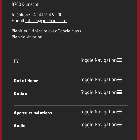
8700 Küsnacht
Téléphone
+41 44 914 91 00
E-mail
info.ch@goldbach.com
Planifier l’itinéraire
avec Google Maps
Plan de situation
Toggle Navigation
TV
TV
Toggle Navigation
Out of Home
Toggle Navigation
Online
Out of Home
TV linéaire
Online
Toggle Navigation
Aperçu et solutions
Affichage
Replay Ads
Toggle Navigation
Audio
Conseil & Crossmedia
Display et Vidéo
Digital Out of Home
Directives publicitaires TV