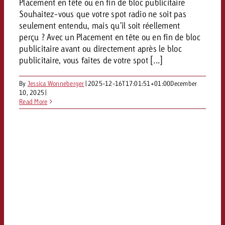
Placement en tête ou en fin de bloc publicitaire
Vous connaissez les grandes l
Vous connaissez les grandes l
Souhaitez-vous que votre spot radio ne soit pas
votre campagne et souhaitez s
votre campagne et souhaitez s
seulement entendu, mais qu'il soit réellement
Demander une offre
combien cela coûte.
combien cela coûte.
perçu ? Avec un Placement en tête ou en fin de bloc
publicitaire avant ou directement après le bloc
publicitaire, vous faites de votre spot [...]
Demander une offre
Demander une offre
By
Jessica Wonneberger
|
2025-12-16T17:01:51+01:00
December
10, 2025
|
Read More