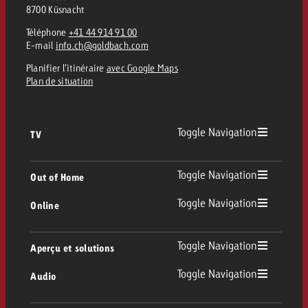
8700 Küsnacht
Téléphone
+41 44 914 91 00
E-mail
info.ch@goldbach.com
Planifier l’itinéraire
avec Google Maps
Plan de situation
Toggle Navigation
TV
TV
Toggle Navigation
Out of Home
Toggle Navigation
Online
Out of Home
TV linéaire
Online
Toggle Navigation
Aperçu et solutions
Affichage
Replay Ads
Toggle Navigation
Audio
Conseil & Crossmedia
Display et Vidéo
Digital Out of Home
Directives publicitaires TV