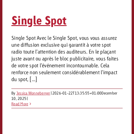
Mesurer l’impact publicitaire av
Mesurer l’impact publicitaire av
Interview avec Steve Krebser au
ACTUALITÉS GOLDBACH
interdictions publicitaires se he
Impact
Impact
Une portée mesurable garantit
Swiss Audio Network
Out of Hom
large rejet
Single Spot
planification – l’impact fait la
Le Goldbach Video Network renfor
ACTUALITÉS GOLDBACH
ACTUALITÉS ONLINE
portée cross-canal de la vidéo
Audio
Le Goldbach Video Network renfo
Le Goldbach Video Network renf
Single Spot Avec le Single Spot, vous vous assurez
une diffusion exclusive qui garantit à votre spot
portée cross-canal de la vidéo
portée cross-canal de la vidéo
Online
radio toute l'attention des auditeurs. En le plaçant
juste avant ou après le bloc publicitaire, vous faites
de votre spot l'événement incontournable. Cela
Contenu
renforce non seulement considérablement l'impact
du spot, [...]
Goldbach C
By
Jessica Wonneberger
|
2026-01-22T13:35:55+01:00
December
10, 2025
|
Lire l’article
Zum Beitrag
Read More
Lire l’article
Actualités
Vous souhaitez en savoir plus 
Souhaitez-vous planifier une 
Souhaitez-vous en savoir plus
publicité audio et avez besoi
publicitaire et avez-vous besoi
publicité OOH et avez-vous b
?
À propos de
conseils ?