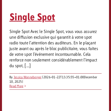
Mesurer l’impact publicitaire av
Mesurer l’impact publicitaire av
Interview avec Steve Krebser au
ACTUALITÉS GOLDBACH
interdictions publicitaires se he
Impact
Impact
Une portée mesurable garantit
Swiss Audio Network
Out of Hom
large rejet
Single Spot
planification – l’impact fait la
Le Goldbach Video Network renfor
ACTUALITÉS GOLDBACH
ACTUALITÉS ONLINE
portée cross-canal de la vidéo
Audio
Le Goldbach Video Network renfo
Le Goldbach Video Network renf
Single Spot Avec le Single Spot, vous vous assurez
une diffusion exclusive qui garantit à votre spot
portée cross-canal de la vidéo
portée cross-canal de la vidéo
Online
radio toute l'attention des auditeurs. En le plaçant
juste avant ou après le bloc publicitaire, vous faites
de votre spot l'événement incontournable. Cela
Contenu
renforce non seulement considérablement l'impact
du spot, [...]
Goldbach C
By
Jessica Wonneberger
|
2026-01-22T13:35:55+01:00
December
10, 2025
|
Lire l’article
Zum Beitrag
Read More
Lire l’article
Actualités
Vous souhaitez en savoir plus 
Souhaitez-vous planifier une 
Souhaitez-vous en savoir plus
publicité audio et avez besoi
publicitaire et avez-vous besoi
publicité OOH et avez-vous b
?
À propos de
conseils ?