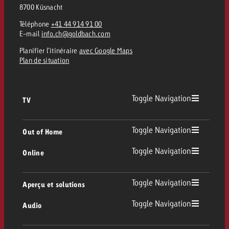
8700 Küsnacht
Téléphone
+41 44 914 91 00
E-mail
info.ch@goldbach.com
Planifier l’itinéraire
avec Google Maps
Plan de situation
Toggle Navigation
TV
TV
Toggle Navigation
Out of Home
Toggle Navigation
Online
Out of Home
TV linéaire
Online
Toggle Navigation
Aperçu et solutions
Affichage
Replay Ads
Toggle Navigation
Audio
Conseil & Crossmedia
Display et Vidéo
Digital Out of Home
Directives publicitaires TV