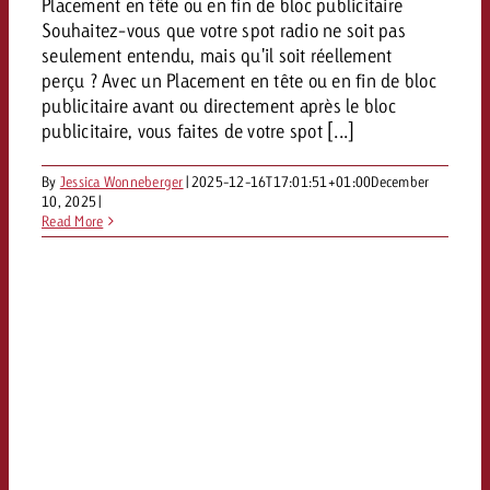
Placement en tête ou en fin de bloc publicitaire
Vous connaissez les grandes l
Vous connaissez les grandes l
Souhaitez-vous que votre spot radio ne soit pas
votre campagne et souhaitez s
votre campagne et souhaitez s
seulement entendu, mais qu'il soit réellement
Demander une offre
combien cela coûte.
combien cela coûte.
perçu ? Avec un Placement en tête ou en fin de bloc
publicitaire avant ou directement après le bloc
publicitaire, vous faites de votre spot [...]
Demander une offre
Demander une offre
By
Jessica Wonneberger
|
2025-12-16T17:01:51+01:00
December
10, 2025
|
Read More