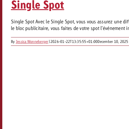
Single Spot
FAQ sur l’Out of Home
TV
Audio
Single Spot Avec le Single Spot, vous vous assurez une diff
Zum
citaire avec Swiss Ad Impact
le bloc publicitaire, vous faites de votre spot l'événement
Mesurer l’impact publicitaire avec Swiss A
Online
Mesurer l’impact publicitaire avec Swiss Ad Impact
By
Jessica Wonneberger
|
2026-01-22T13:35:55+01:00
December 10, 2025
Contenu
Goldbach Crossmedia Aw
Mesurer l’impact publicitaire avec
Actualités
’impact publicitaire avec Swiss Ad Impact
M
À propos de nous