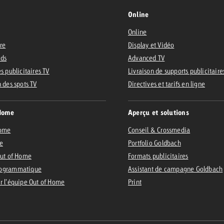
Online
Online
ire
Display et Vidéo
Ads
Advanced TV
s publicitaires TV
Livraison de supports publicitaire
n des spots TV
Directives et tarifs en ligne
Home
Aperçu et solutions
Home
Conseil & Crossmedia
e
Portfolio Goldbach
Out of Home
Formats publicitaires
ogrammatique
Assistant de campagne Goldbach
r l’équipe Out of Home
Print