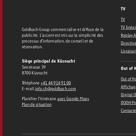
TV
TV
TV linéa
Goldbach Group commercialise et diffuse de la
publicité. L’accent est mis sur la simplicité des
Replay 
processus d’information, de conseil et de
Directive
réservation.
Livraiso
Siège principal de Küsnacht
Seestrasse 39
Out of 
8700 Küsnacht
Out of 
Téléphone
+41 44 914 91 00
Affichag
E-mail
info.ch@goldbach.com
Digital 
Planifier l’itinéraire
avec Google Maps
DOOH Pr
Plan de situation
Contacte