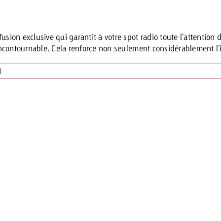
usion exclusive qui garantit à votre spot radio toute l'attention 
 Beitrag
Lire l’article
Demander une offre
 incontournable. Cela renforce non seulement considérablement l'i
d Impact
Lire l’article
|
Vous con
grandes 
campagn
savoir c
ard
 Swiss Ad Impact
Lire l’article
Demande
Voir l’article
esurer l’impact publicitaire avec Swiss Ad Impact