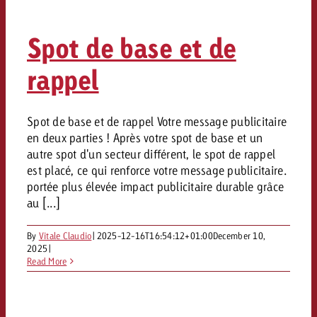
Mesurer l’impact publicitaire av
Mesurer l’impact publicitaire av
Interview avec Steve Krebser au
ACTUALITÉS GOLDBACH
interdictions publicitaires se he
Impact
Impact
Une portée mesurable garantit
Swiss Audio Network
Out of Hom
large rejet
Spot de base et de
planification – l’impact fait la
Le Goldbach Video Network renfor
ACTUALITÉS GOLDBACH
ACTUALITÉS ONLINE
portée cross-canal de la vidéo
rappel
Audio
Le Goldbach Video Network renfo
Le Goldbach Video Network renf
portée cross-canal de la vidéo
portée cross-canal de la vidéo
Spot de base et de rappel Votre message publicitaire
Online
en deux parties ! Après votre spot de base et un
autre spot d'un secteur différent, le spot de rappel
Contenu
est placé, ce qui renforce votre message publicitaire.
portée plus élevée impact publicitaire durable grâce
au [...]
Goldbach C
By
Vitale Claudio
|
2025-12-16T16:54:12+01:00
December 10,
Lire l’article
Zum Beitrag
2025
|
Lire l’article
Actualités
Read More
Vous souhaitez en savoir plus 
Souhaitez-vous planifier une 
Souhaitez-vous en savoir plus
publicité audio et avez besoi
publicitaire et avez-vous besoi
publicité OOH et avez-vous b
?
À propos de
conseils ?