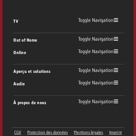
Toggle Navigation
TV
TV
Toggle Navigation
Out of Home
Toggle Navigation
Online
Out of Home
TV linéaire
Online
Toggle Navigation
Aperçu et solutions
Affichage
Replay Ads
Toggle Navigation
Audio
Conseil & Crossmedia
Display et Vidéo
Digital Out of Home
Directives publicitaires TV
Audio
Toggle Navigation
À propos de nous
Portfolio Goldbach
Advanced TV
DOOH Programmatique
Livraison des spots TV
Entreprise
Radio
Formats publicitaires
Livraison de supports publicitaires Online
CGV
Protection des données
Mentions légales
Imprint
Contacter l’équipe Out of Home