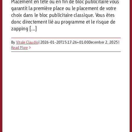
Placement en tête ou en fin de bloc publicitaire vous
Vous connaissez les grandes l
Vous connaissez les grandes l
garantit la première place ou le placement de votre
votre campagne et souhaitez s
votre campagne et souhaitez s
choix dans le bloc publicitaire classique. Vous êtes
Demander une offre
combien cela coûte.
combien cela coûte.
donc directement lié au programme et le risque de
zapping [...]
By
Vitale Claudio
|
2026-01-20T15:17:26+01:00
December 2, 2025
|
Read More
Demander une offre
Demander une offre