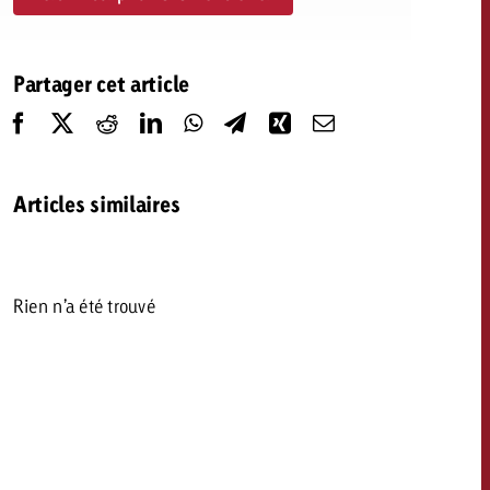
savoir combien cela coûte.
Partager cet article
Demander une offre
Demander une offre
Vous connaissez les
grandes lignes de votre
naissez les
campagne et souhaitez
lignes de votre
Articles similaires
savoir combien cela coûte.
e et souhaitez
ombien cela coûte.
Rien n’a été trouvé
Demander une offre
r une offre
Lire l’article