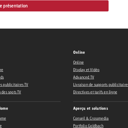
de présentation
Online
Online
ire
Display et Vidéo
Ads
Advanced TV
s publicitaires TV
Livraison de supports publicitaire
n des spots TV
Directives et tarifs en ligne
Home
Aperçu et solutions
Home
Conseil & Crossmedia
e
Portfolio Goldbach