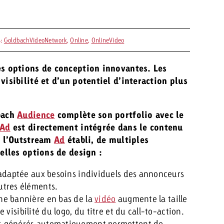
s:
GoldbachVideoNetwork
,
Online
,
OnlineVideo
s options de conception innovantes. Les
isibilité et d’un potentiel d’interaction plus
dbach
Audience
complète son portfolio avec le
Ad
est directement intégrée dans le contenu
e l’Outstream
Ad
établi, de multiples
velles options de design :
 adaptée aux besoins individuels des annonceurs
utres éléments.
une bannière en bas de la
vidéo
augmente la taille
visibilité du logo, du titre et du call-to-action.
es générés automatiquement permettent de