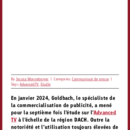
Vous connaissez les grandes l
Vous connaissez les grandes l
votre campagne et souhaitez s
votre campagne et souhaitez s
Demander une offre
combien cela coûte.
combien cela coûte.
Demander une offre
Demander une offre
By
Jessica Wonneberger
|
Categories:
Communiqué de presse
|
Tags:
AdvancedTV
,
Etudie
En janvier 2024, Goldbach, le spécialiste de
la commercialisation de publicité, a mené
pour la septième fois l’étude sur l’
Advanced
TV
à l’échelle de la région DACH. Outre la
notoriété et l’utilisation toujours élevées de