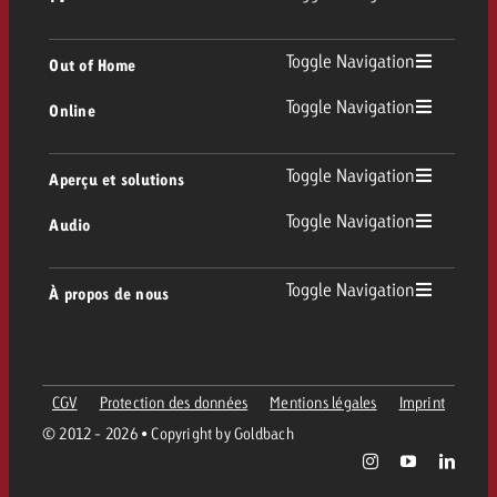
TV
Toggle Navigation
Out of Home
Toggle Navigation
Online
Out of Home
TV linéaire
Online
Toggle Navigation
Aperçu et solutions
Affichage
Replay Ads
Toggle Navigation
Audio
Conseil & Crossmedia
Display et Vidéo
Digital Out of Home
Directives publicitaires TV
Audio
Toggle Navigation
À propos de nous
Portfolio Goldbach
Advanced TV
DOOH Programmatique
Livraison des spots TV
Entreprise
Radio
Formats publicitaires
Livraison de supports publicitaires Online
CGV
Protection des données
Mentions légales
Imprint
Contacter l’équipe Out of Home
Équipe
Digital Audio
© 2012 - 2026 • Copyright by Goldbach
Assistant de campagne Goldbach
Directives et tarifs en ligne
Valeurs