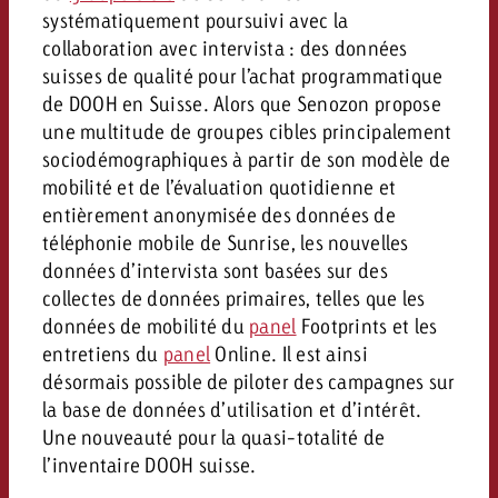
systématiquement poursuivi avec la
Vous connaissez les grandes l
Vous connaissez les grandes l
collaboration avec intervista : des données
votre campagne et souhaitez s
votre campagne et souhaitez s
suisses de qualité pour l’achat programmatique
Demander une offre
combien cela coûte.
combien cela coûte.
de DOOH en Suisse. Alors que Senozon propose
une multitude de groupes cibles principalement
sociodémographiques à partir de son modèle de
Demander une offre
Demander une offre
mobilité et de l’évaluation quotidienne et
entièrement anonymisée des données de
téléphonie mobile de Sunrise, les nouvelles
données d’intervista sont basées sur des
collectes de données primaires, telles que les
données de mobilité du
panel
Footprints et les
entretiens du
panel
Online. Il est ainsi
désormais possible de piloter des campagnes sur
la base de données d’utilisation et d’intérêt.
Une nouveauté pour la quasi-totalité de
l’inventaire DOOH suisse.