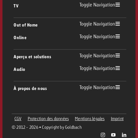
Toggle Navigation
TV
TV
Toggle Navigation
Out of Home
Toggle Navigation
Online
Out of Home
TV linéaire
Online
Toggle Navigation
Aperçu et solutions
Affichage
Replay Ads
Toggle Navigation
Audio
Conseil & Crossmedia
Display et Vidéo
Digital Out of Home
Directives publicitaires TV
Audio
Toggle Navigation
À propos de nous
Portfolio Goldbach
Advanced TV
DOOH Programmatique
Livraison des spots TV
Entreprise
Radio
Formats publicitaires
Livraison de supports publicitaires Online
CGV
Protection des données
Mentions légales
Imprint
Contacter l’équipe Out of Home
Équipe
Digital Audio
© 2012 - 2026 • Copyright by Goldbach
Assistant de campagne Goldbach
Directives et tarifs en ligne