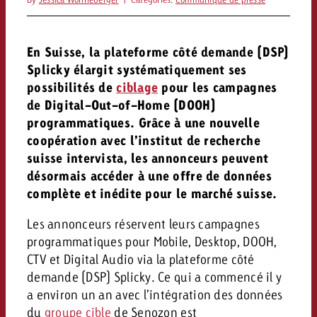
conseils ?
Juridique
En Suisse, la plateforme côté demande (DSP)
Contactez-nous
Contactez-nous
Splicky élargit systématiquement ses
Contactez-nous
Voir l’article
Contact
possibilités de
ciblage
pour les campagnes
de Digital-Out-of-Home (DOOH)
Vous connaissez les grandes 
Souhaitez-vous en savoir plu
Vous connaissez les grandes li
Vous connaissez les grandes 
programmatiques. Grâce à une nouvelle
votre campagne et souhaitez 
publicité TV et avez-vous b
votre campagne et souhaitez sa
votre campagne et souhaitez 
coopération avec l’institut de recherche
combien cela coûte.
Lire l’article
Lire l’article
conseils ?
combien cela coûte.
combien cela coûte.
suisse intervista, les annonceurs peuvent
désormais accéder à une offre de données
Souhaitez-vous en savoir plus
Souhaitez-vous en savoir plus 
complète et inédite pour le marché suisse.
Goldbach et avez-vous besoin 
publicité Online et avez-vous
Demander une offre
Contactez-nous
?
conseils ?
Demander une offre
Demander une offre
Les annonceurs réservent leurs campagnes
programmatiques pour Mobile, Desktop, DOOH,
CTV et Digital Audio via la plateforme côté
Vous connaissez les grandes
demande (DSP) Splicky. Ce qui a commencé il y
Contactez-nous
Contactez-nous
votre campagne et souhaitez
a environ un an avec l’intégration des données
combien cela coûte.
du
groupe cible
de Senozon est