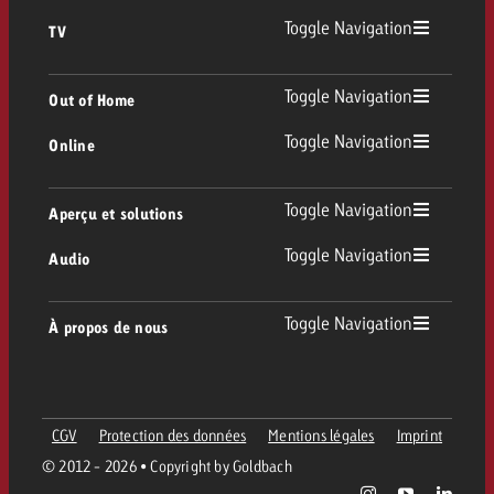
Toggle Navigation
TV
TV
Toggle Navigation
Out of Home
Toggle Navigation
Online
Out of Home
TV linéaire
Online
Toggle Navigation
Aperçu et solutions
Affichage
Replay Ads
Toggle Navigation
Audio
Conseil & Crossmedia
Display et Vidéo
Digital Out of Home
Directives publicitaires TV
Audio
Toggle Navigation
À propos de nous
Portfolio Goldbach
Advanced TV
DOOH Programmatique
Livraison des spots TV
Entreprise
Radio
Formats publicitaires
Livraison de supports publicitaires Online
CGV
Protection des données
Mentions légales
Imprint
Contacter l’équipe Out of Home
Équipe
Digital Audio
© 2012 - 2026 • Copyright by Goldbach
Assistant de campagne Goldbach
Directives et tarifs en ligne