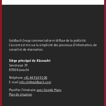
Vous connaissez les grandes l
Vous connaissez les grandes l
votre campagne et souhaitez s
votre campagne et souhaitez s
Demander une offre
combien cela coûte.
combien cela coûte.
Demander une offre
Demander une offre
Goldbach Group commercialise et diffuse de la publicité.
L’accent est mis sur la simplicité des processus d’information, de
conseil et de réservation.
Siège principal de Küsnacht
Seestrasse 39
8700 Küsnacht
Téléphone
+41 44 914 91 00
E-mail
info.ch@goldbach.com
Planifier l’itinéraire
avec Google Maps
Plan de situation