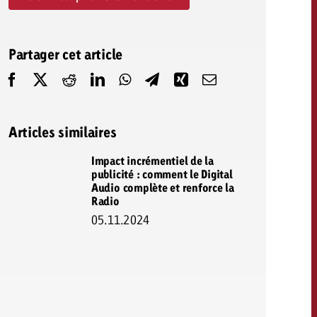
savoir combien cela coûte.
Partager cet article
Demander une offre
Demander une offre
Vous connaissez les
grandes lignes de votre
naissez les
campagne et souhaitez
lignes de votre
Articles similaires
savoir combien cela coûte.
e et souhaitez
ombien cela coûte.
Impact incrémentiel de la
publicité : comment le Digital
Audio complète et renforce la
Radio
Demander une offre
05.11.2024
r une offre
Lire l’article