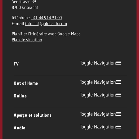
Seestrasse 39
8700 Küsnacht
Téléphone
+41 44 914 91 00
E-mail
info.ch@goldbach.com
Planifier l’itinéraire
avec Google Maps
Plan de situation
Toggle Navigation
TV
TV
Toggle Navigation
Out of Home
Toggle Navigation
Online
Out of Home
TV linéaire
Online
Toggle Navigation
Aperçu et solutions
Affichage
Replay Ads
Toggle Navigation
Audio
Conseil & Crossmedia
Display et Vidéo