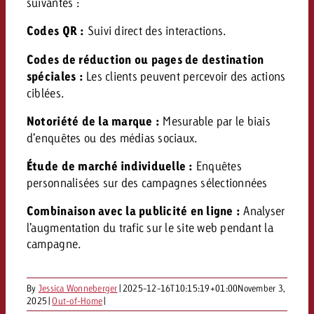
Mesurer l’impact publicitaire av
Mesurer l’impact publicitaire av
suivantes :
Interview avec Steve Krebser au
ACTUALITÉS GOLDBACH
interdictions publicitaires se he
Impact
Impact
Une portée mesurable garantit
Swiss Audio Network
Out of Hom
Codes QR :
Suivi direct des interactions.
large rejet
planification – l’impact fait la
Le Goldbach Video Network renfor
ACTUALITÉS GOLDBACH
ACTUALITÉS ONLINE
Codes de réduction ou pages de destination
portée cross-canal de la vidéo
Audio
spéciales :
Les clients peuvent percevoir des actions
Le Goldbach Video Network renfo
Le Goldbach Video Network renf
ciblées.
portée cross-canal de la vidéo
portée cross-canal de la vidéo
Online
Notoriété de la marque :
Mesurable par le biais
d’enquêtes ou des médias sociaux.
Étude de marché individuelle :
Enquêtes
Contenu
personnalisées sur des campagnes sélectionnées
Combinaison avec la publicité en ligne :
Analyser
Goldbach C
l’augmentation du trafic sur le site web pendant la
Lire l’article
campagne.
Zum Beitrag
Lire l’article
Actualités
Vous souhaitez en savoir plus 
Souhaitez-vous planifier une 
Souhaitez-vous en savoir plus
publicité audio et avez besoi
By
Jessica Wonneberger
|
2025-12-16T10:15:19+01:00
November 3,
publicitaire et avez-vous besoi
publicité OOH et avez-vous b
2025
|
Out-of-Home
|
?
À propos de
conseils ?