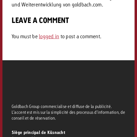
und Weiterentwicklung von goldbach.com.
Vous connaissez les grandes l
Vous connaissez les grandes l
votre campagne et souhaitez s
votre campagne et souhaitez s
LEAVE A COMMENT
Demander une offre
combien cela coûte.
combien cela coûte.
You must be
logged in
to post a comment.
Demander une offre
Demander une offre
Goldbach Group commercialise et diffuse de la publicité.
L’accent est mis sur la simplicité des processus d’information, de
conseil et de réservation.
Siège principal de Küsnacht