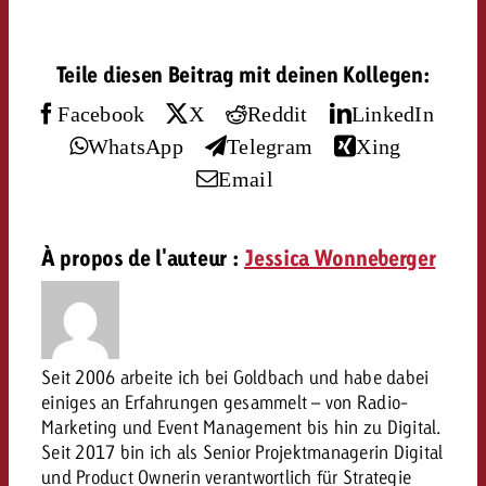
conseils ?
Juridique
Teile diesen Beitrag mit deinen Kollegen:
Contactez-nous
Contactez-nous
Contactez-nous
Facebook
X
Reddit
LinkedIn
Voir l’article
Contact
WhatsApp
Telegram
Xing
Vous connaissez les grandes 
Souhaitez-vous en savoir plu
Email
Vous connaissez les grandes li
Vous connaissez les grandes 
votre campagne et souhaitez 
publicité TV et avez-vous b
votre campagne et souhaitez sa
votre campagne et souhaitez 
combien cela coûte.
Lire l’article
Lire l’article
conseils ?
combien cela coûte.
combien cela coûte.
À propos de l'auteur :
Jessica Wonneberger
Souhaitez-vous en savoir plus
Souhaitez-vous en savoir plus 
Goldbach et avez-vous besoin 
publicité Online et avez-vous
Demander une offre
Contactez-nous
?
conseils ?
Demander une offre
Demander une offre
Seit 2006 arbeite ich bei Goldbach und habe dabei
einiges an Erfahrungen gesammelt – von Radio-
Vous connaissez les grandes
Marketing und Event Management bis hin zu Digital.
Contactez-nous
Contactez-nous
votre campagne et souhaitez
Seit 2017 bin ich als Senior Projektmanagerin Digital
combien cela coûte.
und Product Ownerin verantwortlich für Strategie